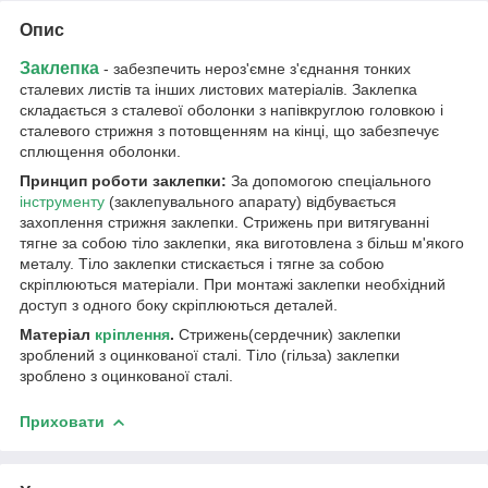
Опис
Заклепка
- забезпечить нероз'ємне з'єднання тонких
сталевих листів та інших листових матеріалів. Заклепка
складається з сталевої оболонки з напівкруглою головкою і
сталевого стрижня з потовщенням на кінці, що забезпечує
сплющення оболонки.
Принцип роботи заклепки:
За допомогою спеціального
інструменту
(заклепувального апарату) відбувається
захоплення стрижня заклепки. Стрижень при витягуванні
тягне за собою тіло заклепки, яка виготовлена з більш м'якого
металу. Тіло заклепки стискається і тягне за собою
скріплюються матеріали. При монтажі заклепки необхідний
доступ з одного боку скріплюються деталей.
Матеріал
кріплення
.
Стрижень(сердечник) заклепки
зроблений з оцинкованої сталі. Тіло (гільза) заклепки
зроблено з оцинкованої сталі.
Приховати