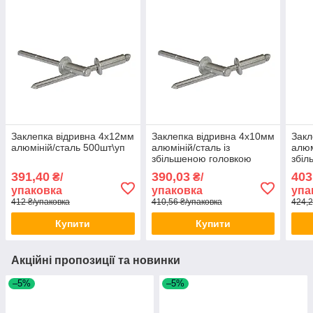
Заклепка відривна 4х12мм
Заклепка відривна 4х10мм
Закл
алюміній/сталь 500шт\уп
алюміній/сталь із
алюм
збільшеною головкою
збіл
500шт\уп
500ш
391,40
390,03
403
₴/
₴/
упаковка
упаковка
упа
412 ₴/упаковка
410,56 ₴/упаковка
424,2
Купити
Купити
Акційні пропозиції та новинки
–5%
–5%