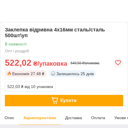
Заклепка відривна 4х16мм сталь/сталь
500шт\уп
В наявності
Опт і роздріб
522,02
₴/упаковка
549,50 ₴/упаковка
Економія
27.48 ₴
Залишилось
25 днів
522,03 ₴
від 10 упаковок
Купити
Опис
Характеристики
Доставка
Оплата
Умови 