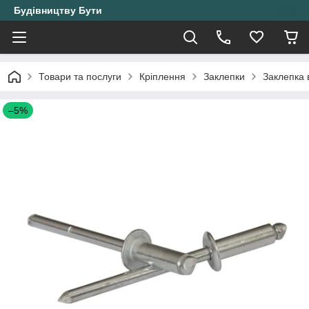
Будівництву Бути
Товари та послуги
Кріплення
Заклепки
Заклепка 
–5%