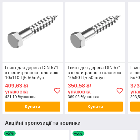
Гвинт для дерева DIN 571
Гвинт для дерева DIN 571
Гвин
з шестигранною головкою
з шестигранною головкою
з ше
10х110 ЦБ 50шт\уп
10х90 ЦБ 50шт\уп
5х70
409,63
350,58
373
₴/
₴/
упаковка
упаковка
упа
431,19 ₴/упаковка
369,03 ₴/упаковка
393,5
Купити
Купити
Акційні пропозиції та новинки
–5%
–5%