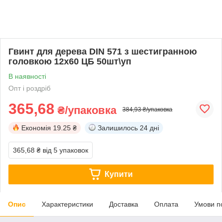
Гвинт для дерева DIN 571 з шестигранною
головкою 12х60 ЦБ 50шт\уп
В наявності
Опт і роздріб
365,68
₴/упаковка
384,93 ₴/упаковка
Економія
19.25 ₴
Залишилось
24 дні
365,68 ₴
від 5 упаковок
Купити
Опис
Характеристики
Доставка
Оплата
Умови п