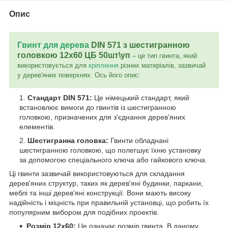
Опис
Гвинт для дерева
DIN 571 з шестигранною
головкою 12х60 ЦБ 50шт\уп
– це тип гвинта, який
використовується для
кріплення
різних матеріалів, зазвичай
у дерев'яних поверхнях. Ось його опис:
Стандарт DIN 571:
Це німецький стандарт, який
встановлює вимоги до гвинтів із шестигранною
головкою, призначених для з'єднання дерев'яних
елементів.
Шестигранна головка:
Гвинти обладнані
шестигранною головкою, що полегшує їхню установку
за допомогою спеціального ключа або гайкового ключа.
Ці гвинти зазвичай використовуються для складання
дерев'яних структур, таких як дерев'яні будинки, паркани,
меблі та інші дерев'яні конструкції. Вони мають високу
надійність і міцність при правильній установці, що робить їх
популярним вибором для подібних проектів.
Розмір 12x60:
Це означає розмір гвинта. В даному