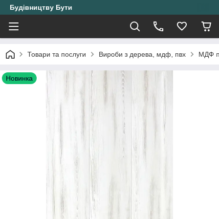
Будівництву Бути
Товари та послуги
Вироби з дерева, мдф, пвх
МДФ п
Новинка