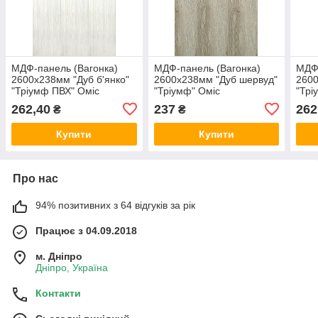
МДФ-панель (Вагонка)
МДФ-панель (Вагонка)
МДФ-
2600х238мм "Дуб б'янко"
2600х238мм "Дуб шервуд"
2600
"Тріумф ПВХ" Оміс
"Тріумф" Оміс
"Трі
262,40
237
262
₴
₴
Купити
Купити
Про нас
94% позитивних з 64 відгуків за рік
Працює з 04.09.2018
м. Дніпро
Дніпро, Україна
Контакти