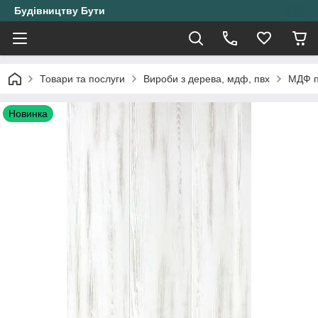
Будівництву Бути
Товари та послуги
Вироби з дерева, мдф, пвх
МДФ п
Новинка