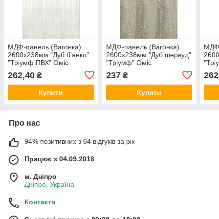
МДФ-панель (Вагонка)
МДФ-панель (Вагонка)
МДФ-
2600х238мм "Дуб б'янко"
2600х238мм "Дуб шервуд"
2600
"Тріумф ПВХ" Оміс
"Тріумф" Оміс
"Трі
262,40
237
262
₴
₴
Купити
Купити
Про нас
94% позитивних з 64 відгуків за рік
Працює з 04.09.2018
м. Дніпро
Дніпро, Україна
Контакти