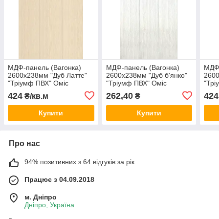
МДФ-панель (Вагонка)
МДФ-панель (Вагонка)
МДФ-
2600х238мм "Дуб Латте"
2600х238мм "Дуб б'янко"
2600
"Тріумф ПВХ" Оміс
"Тріумф ПВХ" Оміс
"Трі
424
262,40
424
₴/кв.м
₴
Купити
Купити
Про нас
94% позитивних з 64 відгуків за рік
Працює з 04.09.2018
м. Дніпро
Дніпро, Україна