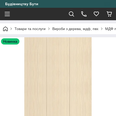
Будівництву Бути
Товари та послуги
Вироби з дерева, мдф, пвх
МДФ п
Новинка