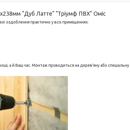
х238мм "Дуб Латте" "Тріумф ПВХ" Оміс
ової оздоблення практично у всіх приміщеннях:
оші, а й Ваш час. Монтаж проводиться на дерев'яну або спеціальну