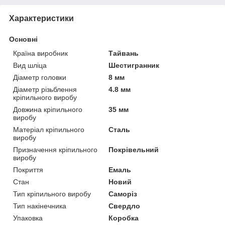
Характеристики
Основні
Країна виробник
Тайвань
Вид шліца
Шестигранник
Діаметр головки
8 мм
Діаметр різьблення
4.8 мм
кріпильного виробу
Довжина кріпильного
35 мм
виробу
Матеріал кріпильного
Сталь
виробу
Призначення кріпильного
Покрівельний
виробу
Покриття
Емаль
Стан
Новий
Тип кріпильного виробу
Саморіз
Тип накінечника
Свердло
Упаковка
Коробка