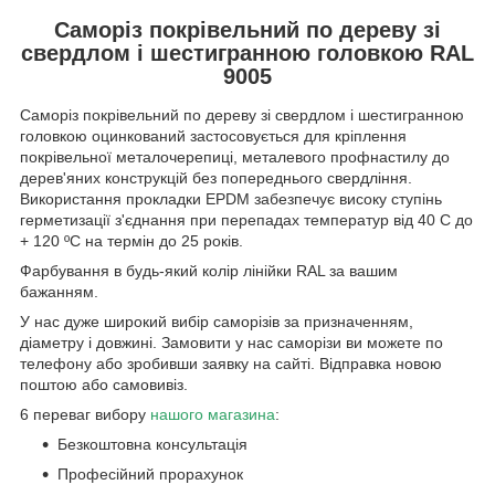
Саморіз покрівельний по дереву зі
свердлом і шестигранною головкою RAL
9005
Саморіз покрівельний по дереву зі свердлом і шестигранною
головкою оцинкований
застосовується для кріплення
покрівельної металочерепиці, металевого профнастилу до
дерев'яних конструкцій без попереднього свердління.
Використання прокладки EPDM забезпечує високу ступінь
герметизації з'єднання при перепадах температур від 40 C до
+ 120 ºC на термін до 25 років.
Фарбування в будь-який колір лінійки RAL за вашим
бажанням.
У нас дуже широкий вибір саморізів за призначенням,
діаметру і довжині. Замовити у нас саморізи ви можете по
телефону або зробивши заявку на сайті. Відправка новою
поштою або самовивіз.
6 переваг вибору
нашого магазин
а
:
Безкоштовна консультація
Професійний прорахунок