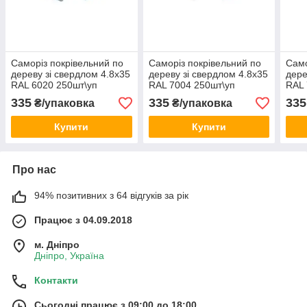
Саморіз покрівельний по
Саморіз покрівельний по
Само
дереву зі свердлом 4.8х35
дереву зі свердлом 4.8х35
дере
RAL 6020 250шт\уп
RAL 7004 250шт\уп
RAL 
335
335
335
₴/упаковка
₴/упаковка
Купити
Купити
Про нас
94% позитивних з 64 відгуків за рік
Працює з 04.09.2018
м. Дніпро
Дніпро, Україна
Контакти
Сьогодні працює з 09:00 до 18:00