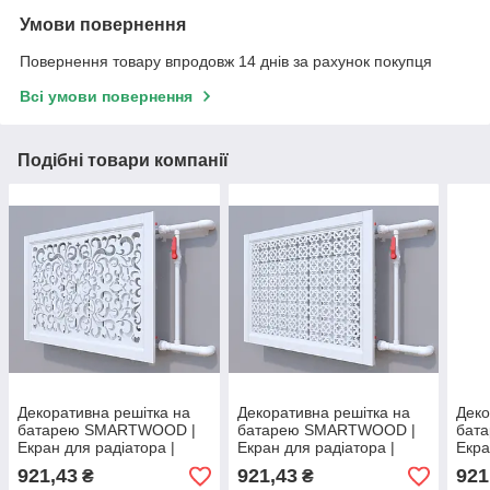
Умови повернення
Повернення товару впродовж 14 днів за рахунок покупця
Всі умови повернення
Подібні товари компанії
Декоративна решітка на
Декоративна решітка на
Деко
батарею SMARTWOOD |
батарею SMARTWOOD |
бат
Екран для радіатора |
Екран для радіатора |
Екра
Накладка на батарею
Накладка на батарею
Накл
921,43
921,43
921
₴
₴
600*600
600*600
600*