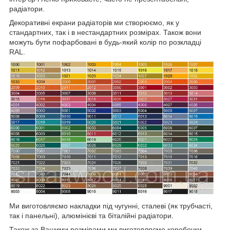
радіатори.
Декоративні екрани радіаторів ми створюємо, як у
стандартних, так і в нестандартних розмірах. Також вони
можуть бути пофарбовані в будь-який колір по розкладці
RAL.
Ми виготовляємо накладки під чугунні, сталеві (як трубчасті,
так і панельні), алюмінієві та біталійні радіатори.
Також за Вашими розмірами ми виготовляємо коробочки.