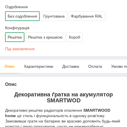
Оздоблення
Без оздоблення
Грунтована
Фарбування RAL
Конфігурація
Решітка
Решітка з кришкою
Короб
Під замовлення
Опис
Характеристики
Доставка
Оплата
Умови п
Опис
Декоративна ґратка на акумулятор
SMARTWOD
Декоративні решітки радіаторів опалення
SMARTWOOD
home
це стиль і функціональність в одному розв'язку.
Замовивши грати на батарею ви красиво доповніть будь-який
інтер'єр і легко приховаєте, часто не презентабельні,