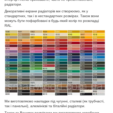
радіатори.
Декоративні екрани радіаторів ми створюємо, як у
стандартних, так і в нестандартних розмірах. Також вони
можуть бути пофарбовані в будь-який колір по розкладці
RAL.
Ми виготовляємо накладки під чугунні, сталеві (як трубчасті,
так і панельні), алюмінієві та біталійні радіатори.
Також за Вашими розмірами ми виготовляємо коробочки.