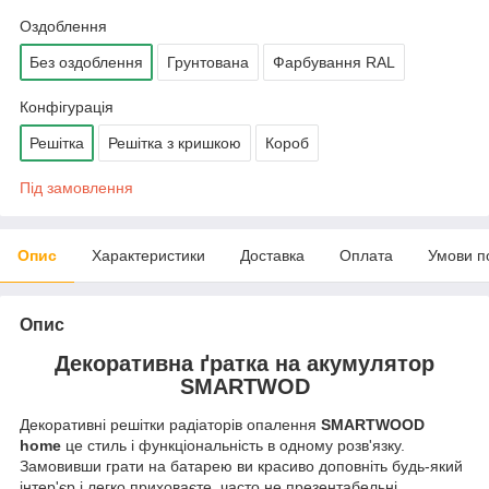
Оздоблення
Без оздоблення
Грунтована
Фарбування RAL
Конфігурація
Решітка
Решітка з кришкою
Короб
Під замовлення
Опис
Характеристики
Доставка
Оплата
Умови п
Опис
Декоративна ґратка на акумулятор
SMARTWOD
Декоративні решітки радіаторів опалення
SMARTWOOD
home
це стиль і функціональність в одному розв'язку.
Замовивши грати на батарею ви красиво доповніть будь-який
інтер'єр і легко приховаєте, часто не презентабельні,