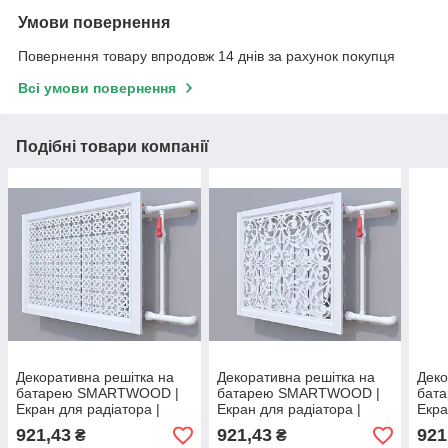
Умови повернення
Повернення товару впродовж 14 днів за рахунок покупця
Всі умови повернення
Подібні товари компанії
Декоративна решітка на
Декоративна решітка на
Деко
батарею SMARTWOOD |
батарею SMARTWOOD |
бат
Екран для радіатора |
Екран для радіатора |
Екра
Накладка на батарею
Накладка на батарею
Накл
921,43
921,43
921
₴
₴
600*600
600*600
600*