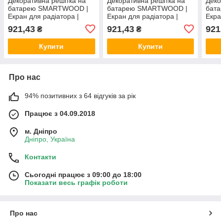
Декоративна решітка на
Декоративна решітка на
Деко
батарею SMARTWOOD |
батарею SMARTWOOD |
бат
Екран для радіатора |
Екран для радіатора |
Екра
Накладка на батарею
Накладка на батарею
Накл
921,43
921,43
921
₴
₴
600*600
600*600
600*
Купити
Купити
Про нас
94% позитивних з 64 відгуків за рік
Працює з 04.09.2018
м. Дніпро
Дніпро, Україна
Контакти
Сьогодні працює з 09:00 до 18:00
Показати весь графік роботи
Про нас