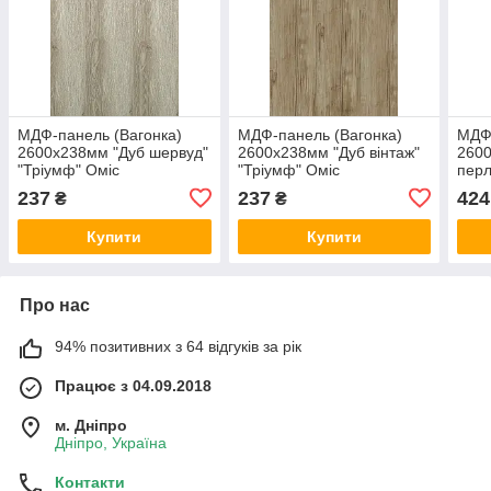
МДФ-панель (Вагонка)
МДФ-панель (Вагонка)
МДФ-
2600х238мм "Дуб шервуд"
2600х238мм "Дуб вінтаж"
260
"Тріумф" Оміс
"Тріумф" Оміс
перл
Омі
237
237
424
₴
₴
Купити
Купити
Про нас
94% позитивних з 64 відгуків за рік
Працює з 04.09.2018
м. Дніпро
Дніпро, Україна
Контакти