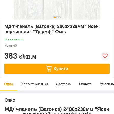
МДФ-панель (Вагонка) 2600х238мм "Ясен
перлинний" "Тріумф" Оміс
В наявності
Роздріб
383
₴/кв.м
Купити
Опис
Характеристики
Доставка
Оплата
Умови п
Опис
МДФ-панель (Вагонка) 2480х238мм "Ясен