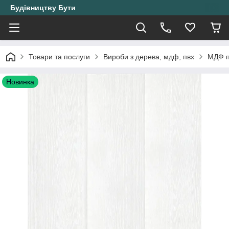
Будівництву Бути
Товари та послуги
Вироби з дерева, мдф, пвх
МДФ п
Новинка