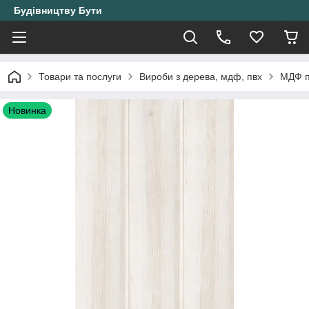
Будівництву Бути
Товари та послуги
Вироби з дерева, мдф, пвх
МДФ п
Новинка