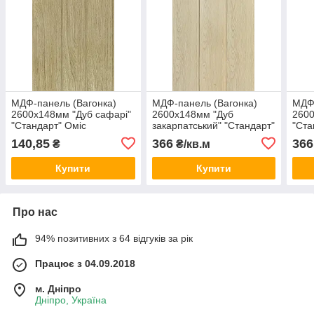
МДФ-панель (Вагонка)
МДФ-панель (Вагонка)
МДФ-
2600х148мм "Дуб сафарі"
2600х148мм "Дуб
2600
"Стандарт" Оміс
закарпатський" "Стандарт"
"Ста
Оміс
140,85
366
366
₴
₴/кв.м
Купити
Купити
Про нас
94% позитивних з 64 відгуків за рік
Працює з 04.09.2018
м. Дніпро
Дніпро, Україна