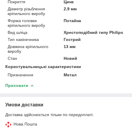
Покриття
Цинк
Діаметр різьблення
2.9 мм
кріпильного виробу
Форма головки
Потайна
кріпильного виробу
Вид шліца
Хрестоподібний типу Philips
Тип накінечника
Гострий
Довжина кріпильного
13 мм
виробу
Стан
Новий
Користувальницькі характеристики
Призначення
Метал
Приховати
Умови доставки
Доставка здійснюється тільки по передоплаті.
Нова Пошта