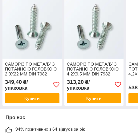
САМОРІЗ ПО МЕТАЛУ З
САМОРІЗ ПО МЕТАЛУ З
САМ
ПОТАЙНОЮ ГОЛОВКОЮ
ПОТАЙНОЮ ГОЛОВКОЮ
ПОТ
2,9Х22 ММ DIN 7982
4,2Х9,5 ММ DIN 7982
4,2Х
ОЦИНКОВАННИЙ
ОЦИНКОВАННИЙ
ОЦИ
349,40
313,20
₴/
₴/
(1000шт)
(1000шт)
(100
538
упаковка
упаковка
Купити
Купити
Про нас
94% позитивних з 64 відгуків за рік