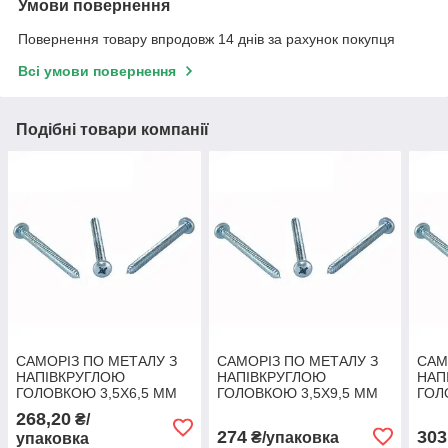
Умови повернення
Повернення товару впродовж 14 днів за рахунок покупця
Всі умови повернення
Подібні товари компанії
САМОРІЗ ПО МЕТАЛУ З
САМОРІЗ ПО МЕТАЛУ З
САМ
НАПІВКРУГЛОЮ
НАПІВКРУГЛОЮ
НАП
ГОЛОВКОЮ 3,5Х6,5 ММ
ГОЛОВКОЮ 3,5Х9,5 ММ
ГОЛ
DIN 7981
DIN 7981
DIN 
268,20
₴/
ОЦИНКОВАННИЙ
ОЦИНКОВАННИЙ
ОЦИ
274
303
₴/упаковка
упаковка
(1000шт)
(1000шт)
(100