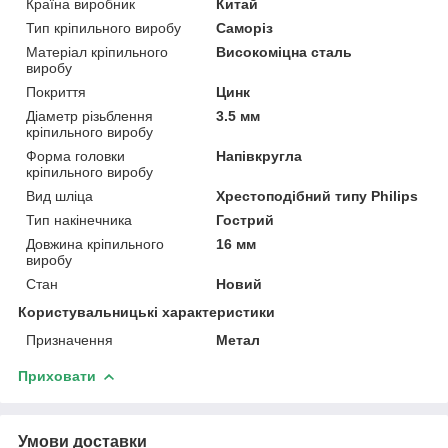
Країна виробник
Китай
Тип кріпильного виробу
Саморіз
Матеріал кріпильного
Високоміцна сталь
виробу
Покриття
Цинк
Діаметр різьблення
3.5 мм
кріпильного виробу
Форма головки
Напівкругла
кріпильного виробу
Вид шліца
Хрестоподібний типу Philips
Тип накінечника
Гострий
Довжина кріпильного
16 мм
виробу
Стан
Новий
Користувальницькі характеристики
Призначення
Метал
Приховати
Умови доставки