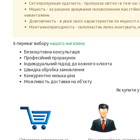
Сетопропускная здатність - пропускає світло і в теж ч
Міцність - за рахунок армування скловолокном має стійкі
навантажень
Довговічність - в увазі своїх характеристик по міцності
Монтажнопригодность - склопластик легко монтувати, н
6 переваг вибору
нашого магазин
а
:
Безкоштовна консультація
Професійний прорахунок
Індивідуальний підхід до кожного клієнта
Швидка обробка замовлення
Конкурентно низька ціна
Можливість доставки на об'єкту
Як купити 
Оформити замовлення за
Наш співробітник зв'яжетьс