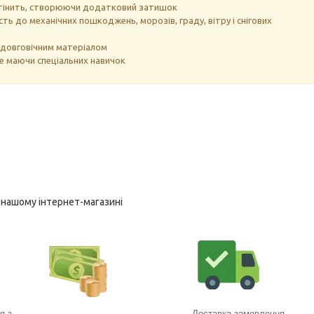
ас тінить, створюючи додатковий затишок
сть до механічних пошкоджень, морозів, граду, вітру і снігових
 є довговічним матеріалом
е маючи спеціальних навичок
у нашому інтернет-магазині
я з
Доставка замовлення