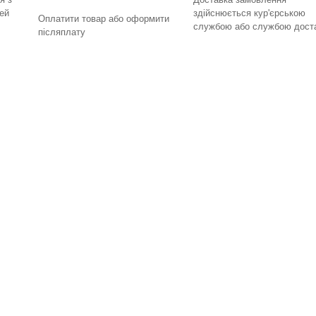
ей
здійснюється кур'єрською
Оплатити товар або оформити
службою або службою дост
післяплату