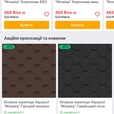
"Мозаїка" Коричнева ЕКО
"Мозаїка" Коричнева микс
"Моз
468
468
468
₴/кв.м
₴/кв.м
520 ₴/кв.м
520 ₴/кв.м
520 ₴
Купити
Купити
Акційні пропозиції та новинки
–15%
–10%
Бітумна черепиця Aquaizol
Бітумна черепиця Aquaizol
"Мозаїка" Гірський каньйон
"Мозаїка" Гавайський пісок
В наявності
В наявності