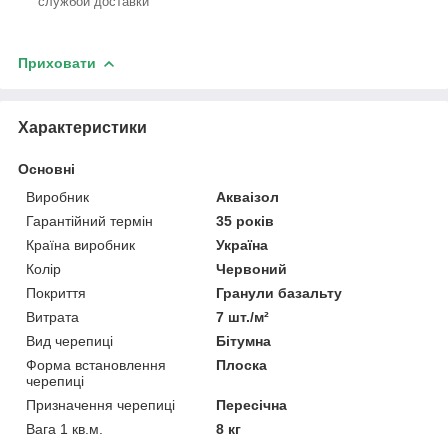
службой доставки
Приховати
Характеристики
Основні
Виробник
Акваізол
Гарантійний термін
35 років
Країна виробник
Україна
Колір
Червоний
Покриття
Гранули базальту
Витрата
7 шт./м²
Вид черепиці
Бітумна
Форма встановлення
Плоска
черепиці
Призначення черепиці
Пересічна
Вага 1 кв.м.
8 кг