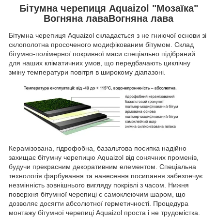
Бітумна черепиця Aquaizol "Мозаїка"
Вогняна лаваВогняна лава
Бітумна черепиця Aquaizol складається з не гниючої основи зі
склополотна просоченого модифікованим бітумом. Склад
бітумно-полімерної покривної маси спеціально підібраний
для наших кліматичних умов, що передбачають циклічну
зміну температури повітря в широкому діапазоні.
Керамізована, гідрофобна, базальтова посипка надійно
захищає бітумну черепицю Aquaizol від сонячних променів,
будучи прекрасним декоративним елементом. Спеціальна
технологія фарбування та нанесення посипання забезпечує
незмінність зовнішнього вигляду покрівлі з часом. Нижня
поверхня бітумної черепиці є самоклеючим шаром, що
дозволяє досягти абсолютної герметичності. Процедура
монтажу бітумної черепиці Aquaizol проста і не трудомістка.