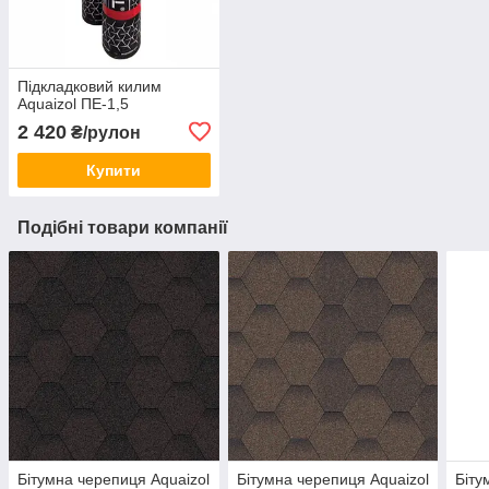
Підкладковий килим
Aquaizol ПЕ-1,5
2 420
₴/рулон
Купити
Подібні товари компанії
Бітумна черепиця Aquaizol
Бітумна черепиця Aquaizol
Біту