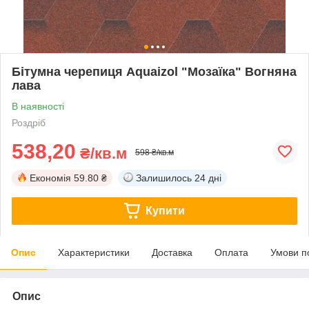
Бітумна черепиця Aquaizol "Мозаїка" Вогняна
лава
В наявності
Роздріб
538,20
₴/кв.м
598 ₴/кв.м
Економія
59.80 ₴
Залишилось
24 дні
Купити
Опис
Характеристики
Доставка
Оплата
Умови п
Опис