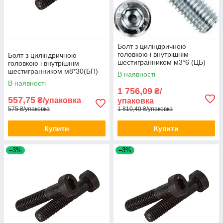
Болт з циліндричною
головкою і внутрішнім
Болт з циліндричною
шестигранником м3*6 (ЦБ)
головкою і внутрішнім
DIN 912 1000шт/уп
шестигранником м8*30(БП)
В наявності
DIN 912 100шт/уп
В наявності
1 756,09
₴/
557,75
₴/упаковка
упаковка
575 ₴/упаковка
1 810,40 ₴/упаковка
Купити
Купити
–3%
–3%