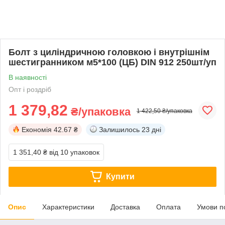
Болт з циліндричною головкою і внутрішнім
шестигранником м5*100 (ЦБ) DIN 912 250шт/уп
В наявності
Опт і роздріб
1 379,82
₴/упаковка
1 422,50 ₴/упаковка
Економія
42.67 ₴
Залишилось
23 дні
1 351,40 ₴
від 10 упаковок
Купити
Опис
Характеристики
Доставка
Оплата
Умови п