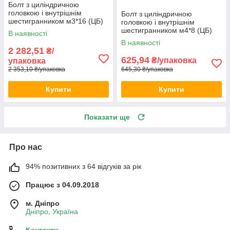
Болт з циліндричною
головкою і внутрішнім
Болт з циліндричною
шестигранником м3*16 (ЦБ)
головкою і внутрішнім
DIN 912 1000шт/уп
шестигранником м4*8 (ЦБ)
В наявності
DIN 912 500шт/уп
В наявності
2 282,51
₴/
625,94
₴/упаковка
упаковка
2 353,10 ₴/упаковка
645,30 ₴/упаковка
Купити
Купити
Показати ще
Про нас
94% позитивних з 64 відгуків за рік
Працює з 04.09.2018
м. Дніпро
Дніпро, Україна
Контакти