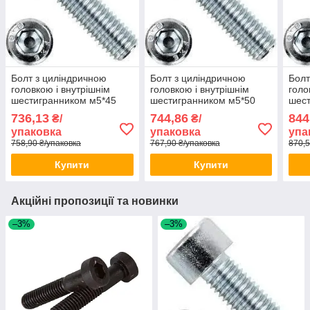
Болт з циліндричною
Болт з циліндричною
Болт
головкою і внутрішнім
головкою і внутрішнім
голо
шестигранником м5*45
шестигранником м5*50
шест
(ЦБ) DIN 912 250шт/уп
(ЦБ) DIN 912 250шт/уп
(ЦБ)
736,13
744,86
844
₴/
₴/
упаковка
упаковка
упа
758,90 ₴/упаковка
767,90 ₴/упаковка
870,5
Купити
Купити
Акційні пропозиції та новинки
–3%
–3%