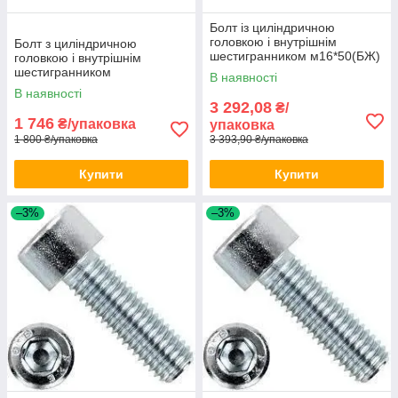
Болт із циліндричною
головкою і внутрішнім
Болт з циліндричною
шестигранником м16*50(БЖ)
головкою і внутрішнім
DIN 912 100 шт./уп
шестигранником
В наявності
м10*100(БП) DIN 912 100шт/
В наявності
уп
3 292,08
₴/
1 746
₴/упаковка
упаковка
1 800 ₴/упаковка
3 393,90 ₴/упаковка
Купити
Купити
–3%
–3%