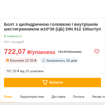
Болт з циліндричною головкою і внутрішнім
шестигранником м10*30 (ЦБ) DIN 912 100шт/уп
В наявності
Опт і роздріб
722,07
₴/упаковка
744,40 ₴/упаковка
Економія
22.33 ₴
Залишилось
26 днів
707,20 ₴
від 10 упаковок
Купити
Опис
Характеристики
Доставка
Оплата
Умови п