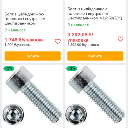
Болт із циліндричною
головкою і внутрішнім
Болт з циліндричною
шестигранником м16*50(БЖ)
головкою і внутрішнім
DIN 912 100 шт./уп
шестигранником
В наявності
м10*100(БП) DIN 912 100шт/
В наявності
уп
3 292,08
₴/
1 746
₴/упаковка
упаковка
1 800 ₴/упаковка
3 393,90 ₴/упаковка
Купити
Купити
–3%
–3%