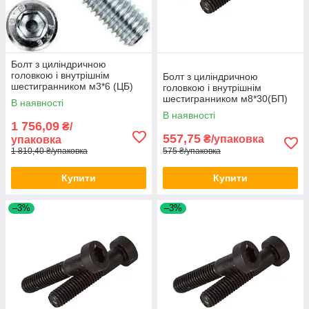
Болт з циліндричною
головкою і внутрішнім
Болт з циліндричною
шестигранником м3*6 (ЦБ)
головкою і внутрішнім
DIN 912 1000шт/уп
шестигранником м8*30(БП)
В наявності
DIN 912 100шт/уп
В наявності
1 756,09
₴/
557,75
₴/упаковка
упаковка
1 810,40 ₴/упаковка
575 ₴/упаковка
Купити
Купити
–3%
–3%