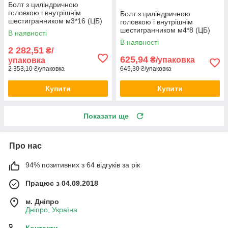
Болт з циліндричною
головкою і внутрішнім
Болт з циліндричною
шестигранником м3*16 (ЦБ)
головкою і внутрішнім
DIN 912 1000шт/уп
шестигранником м4*8 (ЦБ)
В наявності
DIN 912 500шт/уп
В наявності
2 282,51
₴/
625,94
₴/упаковка
упаковка
2 353,10 ₴/упаковка
645,30 ₴/упаковка
Купити
Купити
Показати ще
Про нас
94% позитивних з 64 відгуків за рік
Працює з 04.09.2018
м. Дніпро
Дніпро, Україна
Контакти