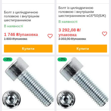
Болт із циліндричною
головкою і внутрішнім
Болт з циліндричною
шестигранником м16*50(БЖ)
головкою і внутрішнім
DIN 912 100 шт./уп
шестигранником
В наявності
м10*100(БП) DIN 912 100шт/
В наявності
уп
3 292,08
₴/
1 746
₴/упаковка
упаковка
1 800 ₴/упаковка
3 393,90 ₴/упаковка
Купити
Купити
–3%
–3%