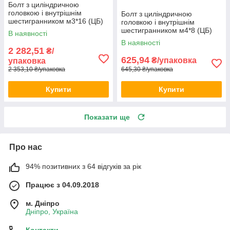
Болт з циліндричною
головкою і внутрішнім
Болт з циліндричною
шестигранником м3*16 (ЦБ)
головкою і внутрішнім
DIN 912 1000шт/уп
шестигранником м4*8 (ЦБ)
В наявності
DIN 912 500шт/уп
В наявності
2 282,51
₴/
625,94
₴/упаковка
упаковка
2 353,10 ₴/упаковка
645,30 ₴/упаковка
Купити
Купити
Показати ще
Про нас
94% позитивних з 64 відгуків за рік
Працює з 04.09.2018
м. Дніпро
Дніпро, Україна
Контакти