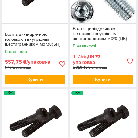
Болт з циліндричною
головкою і внутрішнім
Болт з циліндричною
шестигранником м3*6 (ЦБ)
головкою і внутрішнім
DIN 912 1000шт/уп
шестигранником м8*30(БП)
В наявності
DIN 912 100шт/уп
В наявності
1 756,09
₴/
557,75
₴/упаковка
упаковка
575 ₴/упаковка
1 810,40 ₴/упаковка
Купити
Купити
–3%
–3%