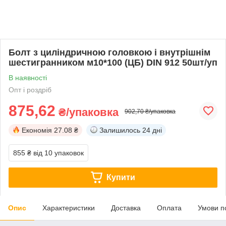
Болт з циліндричною головкою і внутрішнім
шестигранником м10*100 (ЦБ) DIN 912 50шт/уп
В наявності
Опт і роздріб
875,62
₴/упаковка
902,70 ₴/упаковка
Економія
27.08 ₴
Залишилось
24 дні
855 ₴
від 10 упаковок
Купити
Опис
Характеристики
Доставка
Оплата
Умови п