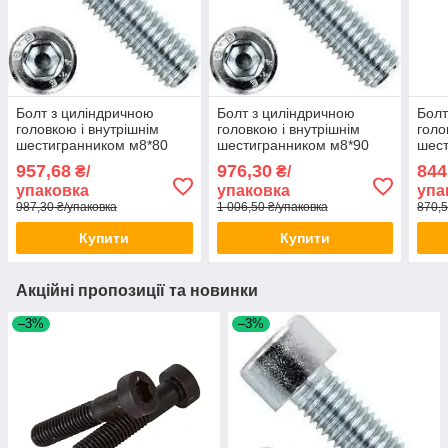
Болт з циліндричною
Болт з циліндричною
Болт
головкою і внутрішнім
головкою і внутрішнім
голо
шестигранником м8*80
шестигранником м8*90
шест
(ЦБ) DIN 912 100шт/уп
(ЦБ) DIN 912 100шт/уп
(ЦБ)
957,68
976,30
844
₴/
₴/
упаковка
упаковка
упа
987,30 ₴/упаковка
1 006,50 ₴/упаковка
870,5
Купити
Купити
Акційні пропозиції та новинки
–3%
–3%