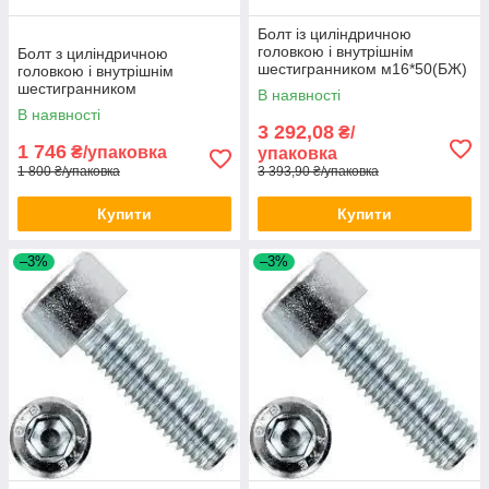
Болт із циліндричною
головкою і внутрішнім
Болт з циліндричною
шестигранником м16*50(БЖ)
головкою і внутрішнім
DIN 912 100 шт./уп
шестигранником
В наявності
м10*100(БП) DIN 912 100шт/
В наявності
уп
3 292,08
₴/
1 746
₴/упаковка
упаковка
1 800 ₴/упаковка
3 393,90 ₴/упаковка
Купити
Купити
–3%
–3%