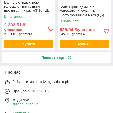
Болт з циліндричною
головкою і внутрішнім
Болт з циліндричною
шестигранником м3*16 (ЦБ)
головкою і внутрішнім
DIN 912 1000шт/уп
шестигранником м4*8 (ЦБ)
В наявності
DIN 912 500шт/уп
В наявності
2 282,51
₴/
625,94
₴/упаковка
упаковка
2 353,10 ₴/упаковка
645,30 ₴/упаковка
Купити
Купити
Показати ще
Про нас
94% позитивних з 64 відгуків за рік
Працює з 04.09.2018
м. Дніпро
Дніпро, Україна
Контакти