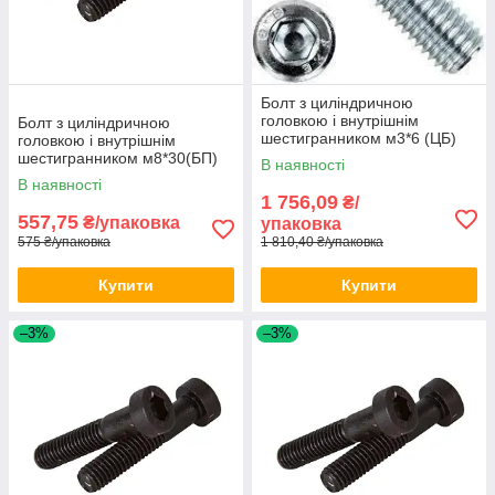
Болт з циліндричною
головкою і внутрішнім
Болт з циліндричною
шестигранником м3*6 (ЦБ)
головкою і внутрішнім
DIN 912 1000шт/уп
шестигранником м8*30(БП)
В наявності
DIN 912 100шт/уп
В наявності
1 756,09
₴/
557,75
₴/упаковка
упаковка
575 ₴/упаковка
1 810,40 ₴/упаковка
Купити
Купити
–3%
–3%