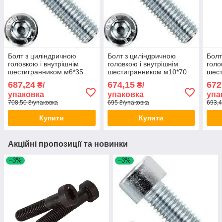
Болт з циліндричною
Болт з циліндричною
Болт
головкою і внутрішнім
головкою і внутрішнім
голо
шестигранником м6*35
шестигранником м10*70
шест
(ЦБ) DIN 912 250шт/уп
(ЦБ) DIN 912 50шт/уп
(ЦБ)
687,24
674,15
672
₴/
₴/
упаковка
упаковка
упа
708,50 ₴/упаковка
695 ₴/упаковка
693,4
Купити
Купити
Акційні пропозиції та новинки
–3%
–3%