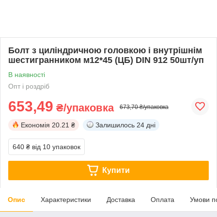
Болт з циліндричною головкою і внутрішнім
шестигранником м12*45 (ЦБ) DIN 912 50шт/уп
В наявності
Опт і роздріб
653,49
₴/упаковка
673,70 ₴/упаковка
Економія
20.21 ₴
Залишилось
24 дні
640 ₴
від 10 упаковок
Купити
Опис
Характеристики
Доставка
Оплата
Умови п