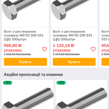
Болт з шестиграною
Болт з шестиграною
Болт
головкою М5*40 DIN 933
головкою М5*45 DIN 933
голо
(ЦБ) 500шт/уп
(ЦБ) 500шт/уп
933 
995,80
1 120,16
954
₴/
₴/
упаковка
упаковка
упа
1 026,60 ₴/упаковка
1 154,80 ₴/упаковка
1 004
Купити
Купити
Акційні пропозиції та новинки
–5%
–5%