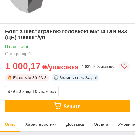
Болт з шестиграною головкою М5*14 DIN 933
(ЦБ) 1000шт/уп
В наявності
Опт і роздріб
1 000,17
₴/упаковка
1 031,10 ₴/упаковка
Економія
30.93 ₴
Залишилось
24 дні
979,50 ₴
від 10 упаковок
Купити
Опис
Характеристики
Доставка
Оплата
Умови п