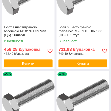
Болт з шестиграною
Болт з шестиграною
головкою М18*70 DIN 933
головкою М20*110 DIN 933
(ЦБ) 10шт/уп
(ЦБ) 10шт/уп
В наявності
В наявності
458,28
711,93
₴/упаковка
₴/упаковка
482,40 ₴/упаковка
749,40 ₴/упаковка
Купити
Купити
–5%
–5%