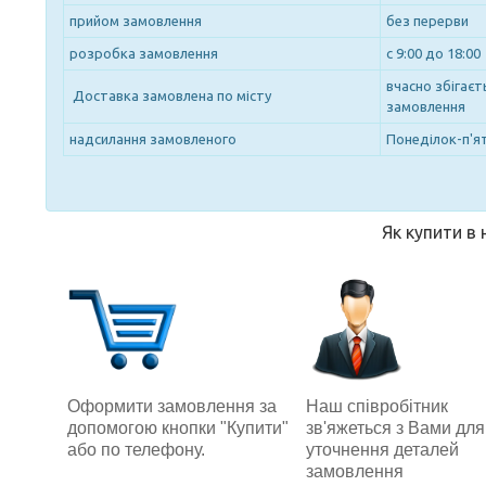
прийом замовлення
без перерви
розробка замовлення
с 9:00 до 18:00
вчасно збігає
Доставка замовлена по місту
замовлення
надсилання замовленого
Понеділок-п'ят
Як купити в
Наш співробітник
Оформити замовлення за
зв'яжеться з Вами для
допомогою кнопки "Купити"
уточнення деталей
або по телефону.
замовлення