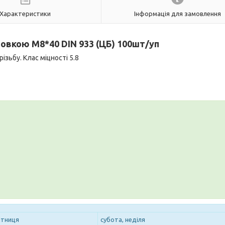
Характеристики
Інформація для замовлення
ловкою M
8*40
DIN 933 (ЦБ) 100шт/уп
зьбу. Клас міцності 5.8
ятниця
субота, неділя