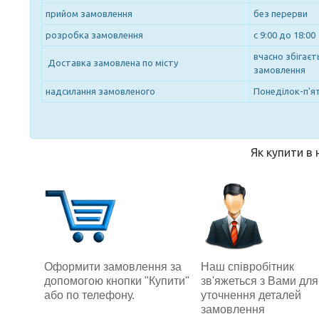
прийом замовлення
без перерви
розробка замовлення
с 9:00 до 18:00
вчасно збігає
Доставка замовлена по місту
замовлення
надсилання замовленого
Понеділок-п'ят
Як купити в
Наш співробітник
Оформити замовлення за
зв'яжеться з Вами для
допомогою кнопки "Купити"
уточнення деталей
або по телефону.
замовлення