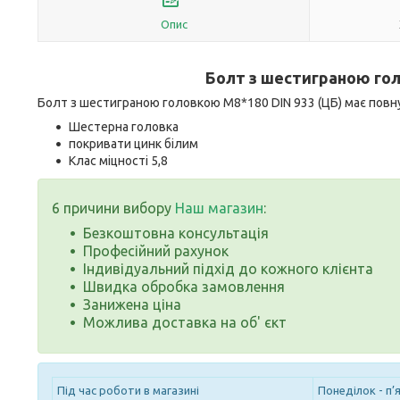
Опис
Болт з шестиграною го
Болт з шестиграною головкою M8*180 DIN 933 (ЦБ) має повну р
Шестерна головка
покривати цинк білим
Клас міцності 5,8
6 причини вибору
Наш магазин
:
Безкоштовна консультація
Професійний рахунок
Індивідуальний підхід до кожного клієнта
Швидка обробка замовлення
Занижена ціна
Можлива доставка на об' єкт
Під час роботи в магазині
Понеділок - п’