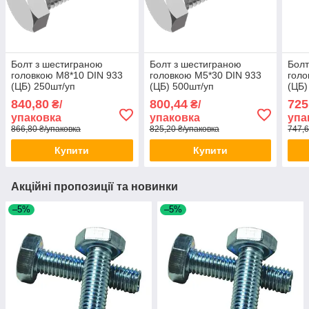
Болт з шестиграною
Болт з шестиграною
Болт
головкою М8*10 DIN 933
головкою М5*30 DIN 933
голо
(ЦБ) 250шт/уп
(ЦБ) 500шт/уп
(ЦБ)
840,80
800,44
725
₴/
₴/
упаковка
упаковка
упа
866,80 ₴/упаковка
825,20 ₴/упаковка
747,6
Купити
Купити
Акційні пропозиції та новинки
–5%
–5%