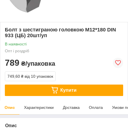
Болт з шестиграною головкою М12*180 DIN
933 (ЦБ) 20шт/уп
В наявності
Опт і роздріб
789
₴/упаковка
749,60 ₴
від 10 упаковок
Купити
Опис
Характеристики
Доставка
Оплата
Умови п
Опис