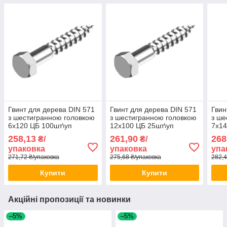
Гвинт для дерева DIN 571
Гвинт для дерева DIN 571
Гвин
з шестигранною головкою
з шестигранною головкою
з ше
6х120 ЦБ 100шт\уп
12х100 ЦБ 25шт\уп
7х14
258,13
261,90
268
₴/
₴/
упаковка
упаковка
упа
271,72 ₴/упаковка
275,68 ₴/упаковка
282,4
Купити
Купити
Акційні пропозиції та новинки
–5%
–5%