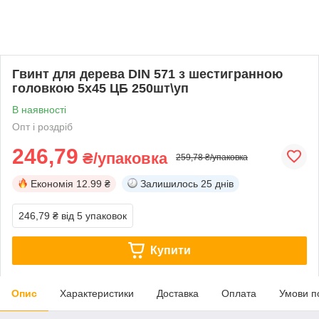
Гвинт для дерева DIN 571 з шестигранною
головкою 5х45 ЦБ 250шт\уп
В наявності
Опт і роздріб
246,79
₴/упаковка
259,78 ₴/упаковка
Економія
12.99 ₴
Залишилось
25 днів
246,79 ₴
від 5 упаковок
Купити
Опис
Характеристики
Доставка
Оплата
Умови п