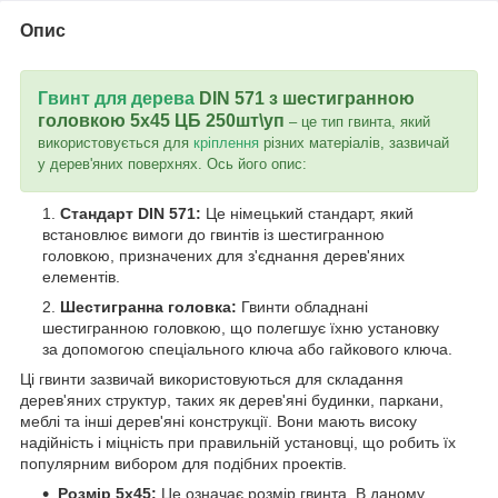
Опис
Гвинт для дерева
DIN 571 з шестигранною
головкою 5х45 ЦБ 250шт\уп
– це тип гвинта, який
використовується для
кріплення
різних матеріалів, зазвичай
у дерев'яних поверхнях. Ось його опис:
Стандарт DIN 571:
Це німецький стандарт, який
встановлює вимоги до гвинтів із шестигранною
головкою, призначених для з'єднання дерев'яних
елементів.
Шестигранна головка:
Гвинти обладнані
шестигранною головкою, що полегшує їхню установку
за допомогою спеціального ключа або гайкового ключа.
Ці гвинти зазвичай використовуються для складання
дерев'яних структур, таких як дерев'яні будинки, паркани,
меблі та інші дерев'яні конструкції. Вони мають високу
надійність і міцність при правильній установці, що робить їх
популярним вибором для подібних проектів.
Розмір 5x45:
Це означає розмір гвинта. В даному