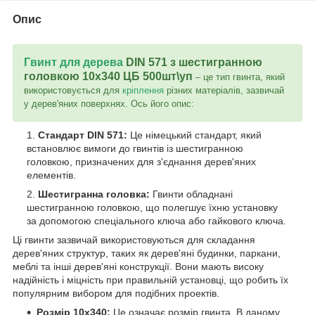
Опис
Гвинт для дерева
DIN 571 з шестигранною
головкою 10х340 ЦБ 500шт\уп
– це тип гвинта, який
використовується для
кріплення
різних матеріалів, зазвичай
у дерев'яних поверхнях. Ось його опис:
Стандарт DIN 571:
Це німецький стандарт, який
встановлює вимоги до гвинтів із шестигранною
головкою, призначених для з'єднання дерев'яних
елементів.
Шестигранна головка:
Гвинти обладнані
шестигранною головкою, що полегшує їхню установку
за допомогою спеціального ключа або гайкового ключа.
Ці гвинти зазвичай використовуються для складання
дерев'яних структур, таких як дерев'яні будинки, паркани,
меблі та інші дерев'яні конструкції. Вони мають високу
надійність і міцність при правильній установці, що робить їх
популярним вибором для подібних проектів.
Розмір 10x340:
Це означає розмір гвинта. В даному