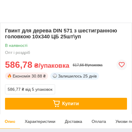
Гвинт для дерева DIN 571 з шестигранною
головкою 10х340 ЦБ 25шт\уп
В наявності
Опт і роздріб
586,78
₴/упаковка
617,66 ₴/упаковка
Економія
30.88 ₴
Залишилось
25 днів
586,77 ₴
від 5 упаковок
Купити
Опис
Характеристики
Доставка
Оплата
Умови п