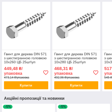
Гвинт для дерева DIN 571
Гвинт для дерева DIN 571
Гвин
з шестигранною головкою
з шестигранною головкою
з ше
10х260 ЦБ 25шт\уп
10х280 ЦБ 25шт\уп
10х3
449,48
468,31
517
₴/
₴/
упаковка
упаковка
упа
473,14 ₴/упаковка
492,96 ₴/упаковка
545 ₴
Купити
Купити
Акційні пропозиції та новинки
–5%
–5%