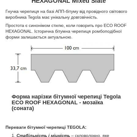
HEXAGONAL Mixed Slate
Гнучка черепиця на базі АПП-бітуму від провідного світового
виробника Tegola має унікальну довговічність.
Простота є синонімом стилю, коли говорить про ECO ROOF
HEXAGONAL. Історична бітумна черепиця ромбоподібної
форми залишається актуальною.
Форма нарізки бітумної черепиці
Tegola
ECO ROOF HEXAGONAL - мозаїка
(соната)
Переваги бітумної черепиці TEGOLA:
Стабільність і міцність
– скловолокно, яке