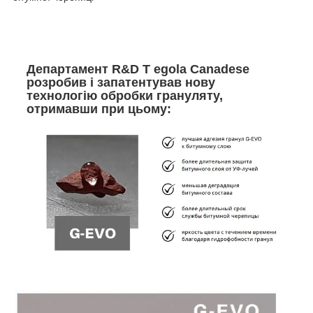
Департамент R&D T egola Canadese
розробив і запатентував нову
технологію обробки грануляту,
отримавши при цьому: