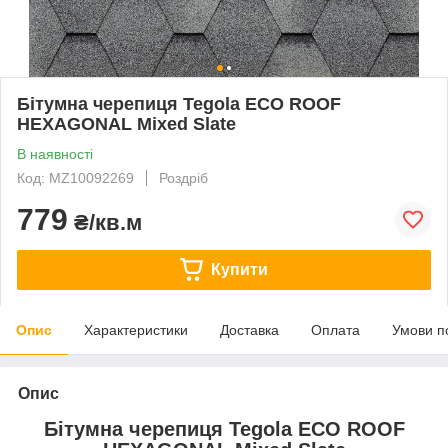
Бітумна черепиця Tegola ECO ROOF
HEXAGONAL Mixed Slate
В наявності
Код: MZ10092269
Роздріб
779
₴/кв.м
Купити
Опис
Характеристики
Доставка
Оплата
Умови п
Опис
Бітумна черепиця Tegola ECO ROOF