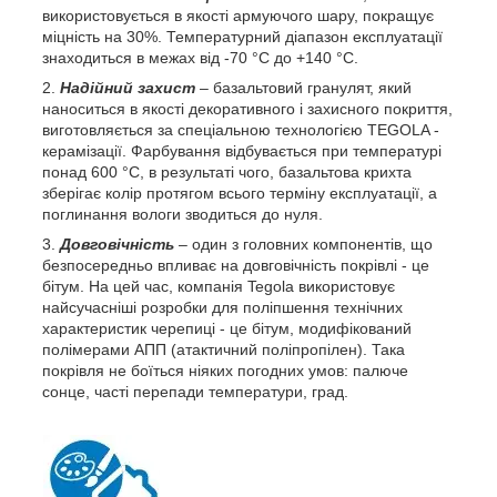
використовується в якості армуючого шару, покращує
міцність на 30%. Температурний діапазон експлуатації
знаходиться в межах від -70 °С до +140 °С.
Надійний захист
– базальтовий гранулят, який
наноситься в якості декоративного і захисного покриття,
виготовляється за спеціальною технологією TEGOLA -
керамізації. Фарбування відбувається при температурі
понад 600 °С, в результаті чого, базальтова крихта
зберігає колір протягом всього терміну експлуатації, а
поглинання вологи зводиться до нуля.
Довговічність
– один з головних компонентів, що
безпосередньо впливає на довговічність покрівлі - це
бітум. На цей час, компанія Tegola використовує
найсучасніші розробки для поліпшення технічних
характеристик черепиці - це бітум, модифікований
полімерами АПП (атактичний поліпропілен). Така
покрівля не боїться ніяких погодних умов: палюче
сонце, часті перепади температури, град.