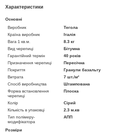
Характеристики
Основні
Виробник
Тегола
Країна виробник
Італія
Вага 1 кв.м.
8.3 кг
Вид черепиці
Бітумна
Гарантійний термін
40 років
Призначення черепиці
Пересічна
Покриття
Гранули базальту
Витрата
7 шт./м²
Спосіб виробництва
Штампована
Форма встановлення
Плоска
черепиці
Колір
Сірий
Кількість в упаковці
2.3 м.кв
Тип полімеру-
АПП
модифікатора
Розміри