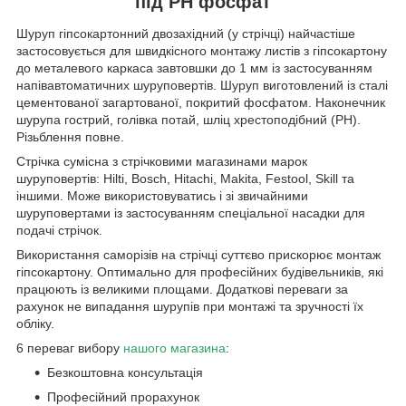
під PH фосфат
Шуруп гіпсокартонний двозахідний (у стрічці) найчастіше
застосовується для швидкісного монтажу листів з гіпсокартону
до металевого каркаса завтовшки до 1 мм із застосуванням
напівавтоматичних шуруповертів. Шуруп виготовлений із сталі
цементованої загартованої, покритий фосфатом. Наконечник
шурупа гострий, голівка потай, шліц хрестоподібний (PH).
Різьблення повне.
Стрічка сумісна з стрічковими магазинами марок
шуруповертів: Hilti, Bosch, Hitachi, Makita, Festool, Skill та
іншими. Може використовуватись і зі звичайними
шуруповертами із застосуванням спеціальної насадки для
подачі стрічок.
Використання саморізів на стрічці суттєво прискорює монтаж
гіпсокартону. Оптимально для професійних будівельників, які
працюють із великими площами. Додаткові переваги за
рахунок не випадання шурупів при монтажі та зручності їх
обліку.
6 переваг вибору
нашого магазин
а
:
Безкоштовна консультація
Професійний прорахунок