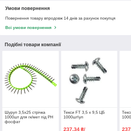
Умови повернення
Повернення товару впродовж 14 днів за рахунок покупця
Всі умови повернення
Подібні товари компанії
Шуруп 3,5х25 стрічка
Текси FT 3,5 х 9,5 ЦБ
Текс
1000шт для гк/мет під PH
1000шт\уп
1000
фосфат
237,34
237
₴/