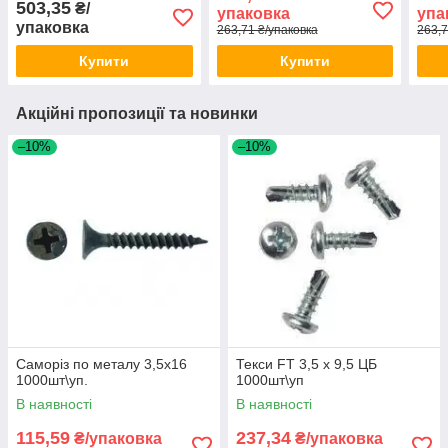
503,35
₴/
упаковка
упа
упаковка
263,71 ₴/упаковка
263,7
Купити
Купити
Акційні пропозиції та новинки
–10%
–10%
Саморіз по металу 3,5x16
Текси FT 3,5 х 9,5 ЦБ
1000шт\уп.
1000шт\уп
В наявності
В наявності
115,59
237,34
₴/упаковка
₴/упаковка