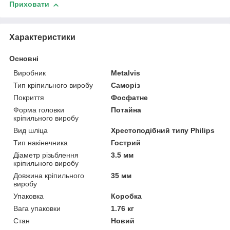
Приховати
Характеристики
Основні
Виробник
Metalvis
Тип кріпильного виробу
Саморіз
Покриття
Фосфатне
Форма головки
Потайна
кріпильного виробу
Вид шліца
Хрестоподібний типу Philips
Тип накінечника
Гострий
Діаметр різьблення
3.5 мм
кріпильного виробу
Довжина кріпильного
35 мм
виробу
Упаковка
Коробка
Вага упаковки
1.76 кг
Стан
Новий