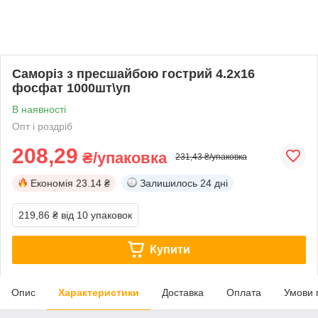
Саморіз з пресшайбою гострий 4.2х16
фосфат 1000шт\уп
В наявності
Опт і роздріб
208,29
₴/упаковка
231,43 ₴/упаковка
Економія
23.14 ₴
Залишилось
24 дні
219,86 ₴
від 10 упаковок
Купити
Опис
Характеристики
Доставка
Оплата
Умови 