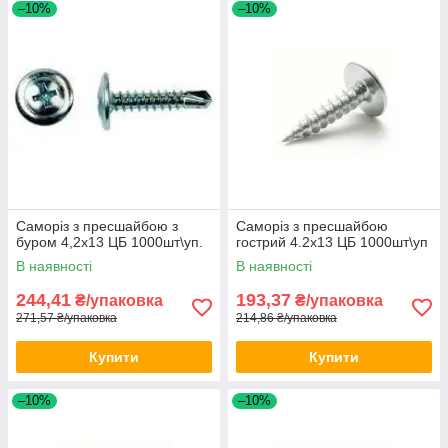
–10%
–10%
Саморіз з пресшайбою з
Саморіз з пресшайбою
буром 4,2х13 ЦБ 1000шт\уп.
гострий 4.2х13 ЦБ 1000шт\уп
В наявності
В наявності
244,41
193,37
₴/упаковка
₴/упаковка
271,57 ₴/упаковка
214,86 ₴/упаковка
Купити
Купити
–10%
–10%