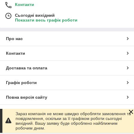
Контакти
Сьогодні вихідний
Показати весь графік роботи
Про нас
Контакти
Доставка та оплата
Графік роботи
Повна версія сайту
Сайт створено на маркетплейсі
Prom.ua
Зараз компанія не може швидко обробляти замовлення та
повідомлення, оскільки за її графіком роботи сьогодні
вихідний. Вашу заявку буде оброблено найближчим
Політика конфіденційності
робочим днем.