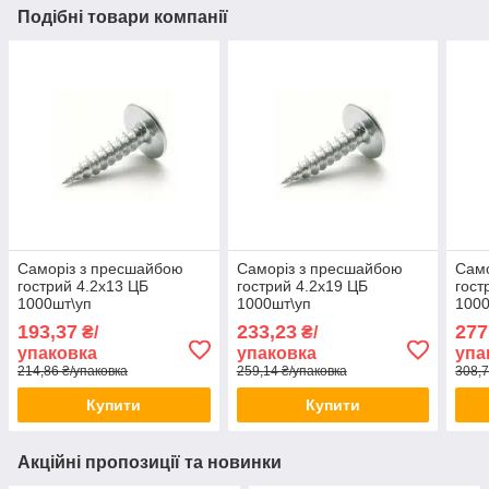
Подібні товари компанії
Саморіз з пресшайбою
Саморіз з пресшайбою
Само
гострий 4.2х13 ЦБ
гострий 4.2х19 ЦБ
гост
1000шт\уп
1000шт\уп
1000
193,37
233,23
277
₴/
₴/
упаковка
упаковка
упа
214,86 ₴/упаковка
259,14 ₴/упаковка
308,7
Купити
Купити
Акційні пропозиції та новинки