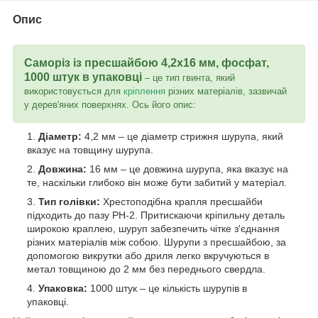
Опис
Саморіз із пресшайбою 4,2x16 мм,
фосфат
,
1000 штук в упаковці
– це тип гвинта, який
використовується для
кріплення
різних матеріалів, зазвичай
у дерев'яних поверхнях. Ось його опис:
Діаметр:
4,2 мм – це діаметр стрижня шурупа, який
вказує на товщину шурупа.
Довжина:
16 мм – це довжина шурупа, яка вказує на
те, наскільки глибоко він може бути забитий у матеріал.
Тип голівки:
Хрестоподібна крапля пресшайби
підходить до пазу РН-2. Притискаючи кріпильну деталь
широкою краплею, шуруп забезпечить чітке з'єднання
різних матеріалів між собою. Шурупи з пресшайбою, за
допомогою викрутки або дриля легко вкручуються в
метал товщиною до 2 мм без переднього свердла.
Упаковка:
1000 штук – це кількість шурупів в
упаковці.