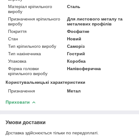
Матеріал кріпильного
Сталь
виробу
Призначення кріпильного
Для листового металу та
виробу
металевих профілів
Покриття
Фосфатне
Стан
Новий
Тип кріпильного виробу
Саморіз
Тип накінечника
Гострий
Упаковка
Коробка
Форма головки
Напівсферична
кріпильного виробу
Користувальницькі характеристики
Призначення
Метал
Приховати
Умови доставки
Доставка здійснюється тільки по передоплаті.