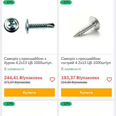
–10%
–10%
Саморіз з пресшайбою з
Саморіз з пресшайбою
буром 4,2х13 ЦБ 1000шт\уп.
гострий 4.2х13 ЦБ 1000шт\уп
В наявності
В наявності
244,41
193,37
₴/упаковка
₴/упаковка
271,57 ₴/упаковка
214,86 ₴/упаковка
Купити
Купити
–10%
–10%