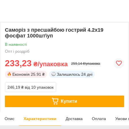
Саморіз з пресшайбою гострий 4.2х19
фосфат 1000шт\уп
В наявності
Опт і роздріб
233,23
₴/упаковка
259,14 ₴/упаковка
Економія
25.91 ₴
Залишилось
24 дні
246,19 ₴
від 10 упаковок
Купити
Опис
Характеристики
Доставка
Оплата
Умови 