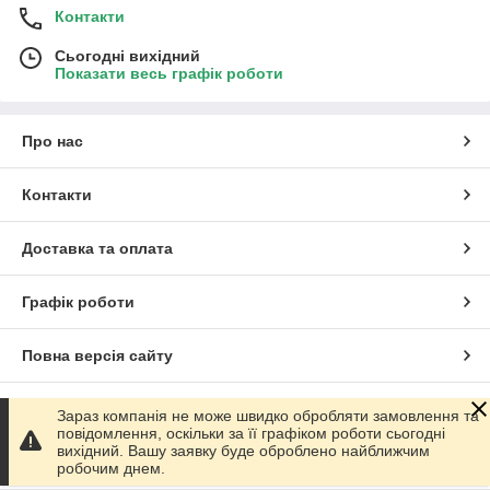
Контакти
Сьогодні вихідний
Показати весь графік роботи
Про нас
Контакти
Доставка та оплата
Графік роботи
Повна версія сайту
Сайт створено на маркетплейсі
Prom.ua
Зараз компанія не може швидко обробляти замовлення та
повідомлення, оскільки за її графіком роботи сьогодні
вихідний. Вашу заявку буде оброблено найближчим
Політика конфіденційності
робочим днем.