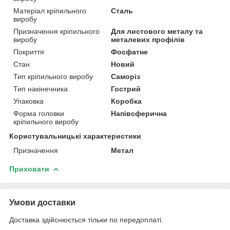
Матеріал кріпильного
Сталь
виробу
Призначення кріпильного
Для листового металу та
виробу
металевих профілів
Покриття
Фосфатне
Стан
Новий
Тип кріпильного виробу
Саморіз
Тип накінечника
Гострий
Упаковка
Коробка
Форма головки
Напівсферична
кріпильного виробу
Користувальницькі характеристики
Призначення
Метал
Приховати
Умови доставки
Доставка здійснюється тільки по передоплаті.