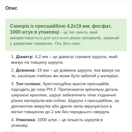
Опис
Саморіз із пресшайбою 4,2x19 мм,
фосфат
,
1000 штук в упаковці
– це тип гвинта, який
використовується для
кріплення
різних матеріалів, зазвичай
у дерев'яних поверхнях. Ось його опис:
Діаметр:
4,2 мм – це діаметр стрижня шурупа, який
вказує на товщину шурупа.
Довжина:
19 мм – це довжина шурупа, яка вказує на
те, наскільки глибоко він може бути забитий у матеріал.
Тип голівки:
Хрестоподібна крапля пресшайби
підходить до пазу РН-2. Притискаючи кріпильну деталь
широкою краплею, шуруп забезпечить чітке з'єднання
різних матеріалів між собою. Шурупи з пресшайбою, за
допомогою викрутки або дриля легко вкручуються в
метал товщиною до 2 мм без переднього свердла.
Упаковка:
1000 штук – це кількість шурупів в
упаковці.