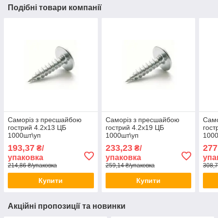
Подібні товари компанії
Саморіз з пресшайбою
Саморіз з пресшайбою
Само
гострий 4.2х13 ЦБ
гострий 4.2х19 ЦБ
гост
1000шт\уп
1000шт\уп
1000
193,37
233,23
277
₴/
₴/
упаковка
упаковка
упа
214,86 ₴/упаковка
259,14 ₴/упаковка
308,7
Купити
Купити
Акційні пропозиції та новинки