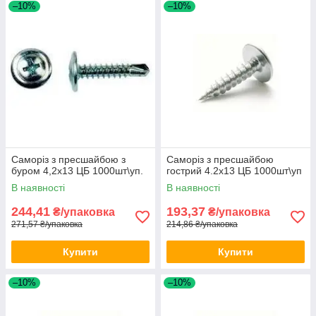
–10%
–10%
Саморіз з пресшайбою з
Саморіз з пресшайбою
буром 4,2х13 ЦБ 1000шт\уп.
гострий 4.2х13 ЦБ 1000шт\уп
В наявності
В наявності
244,41
193,37
₴/упаковка
₴/упаковка
271,57 ₴/упаковка
214,86 ₴/упаковка
Купити
Купити
–10%
–10%