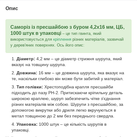
Опис
Саморіз із пресшайбою
з буром
4,2x16 мм,
ЦБ
,
1000 штук в упаковці
– це тип гвинта, який
використовується для
кріплення
різних матеріалів, зазвичай
у дерев'яних поверхнях. Ось його опис:
Діаметр:
4,2 мм – це діаметр стрижня шурупа, який
вказує на товщину шурупа.
Довжина:
16 мм – це довжина шурупа, яка вказує на
те, наскільки глибоко він може бути забитий у матеріал.
Тип голівки:
Хрестоподібна крапля пресшайби
підходить до пазу РН-2. Притискаючи кріпильну деталь
широкою краплею, шуруп забезпечить чітке з'єднання
різних матеріалів між собою. Шурупи з пресшайбою, за
допомогою викрутки або дриля легко вкручуються в
метал товщиною до 2 мм без переднього свердла.
Упаковка:
1000 штук – це кількість шурупів в
упаковці.