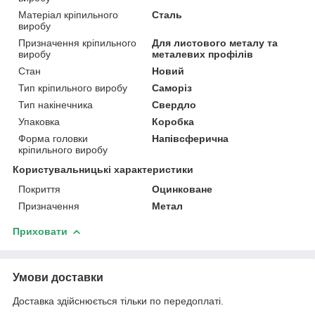
Матеріал кріпильного
Сталь
виробу
Призначення кріпильного
Для листового металу та
виробу
металевих профілів
Стан
Новий
Тип кріпильного виробу
Саморіз
Тип накінечника
Свердло
Упаковка
Коробка
Форма головки
Напівсферична
кріпильного виробу
Користувальницькі характеристики
Покриття
Оцинковане
Призначення
Метал
Приховати
Умови доставки
Доставка здійснюється тільки по передоплаті.