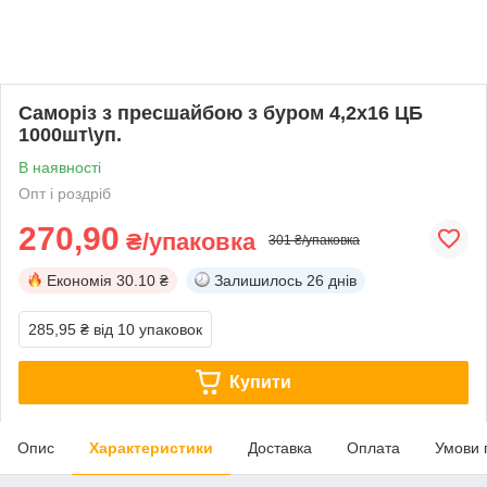
Саморіз з пресшайбою з буром 4,2х16 ЦБ
1000шт\уп.
В наявності
Опт і роздріб
270,90
₴/упаковка
301 ₴/упаковка
Економія
30.10 ₴
Залишилось
26 днів
285,95 ₴
від 10 упаковок
Купити
Опис
Характеристики
Доставка
Оплата
Умови 