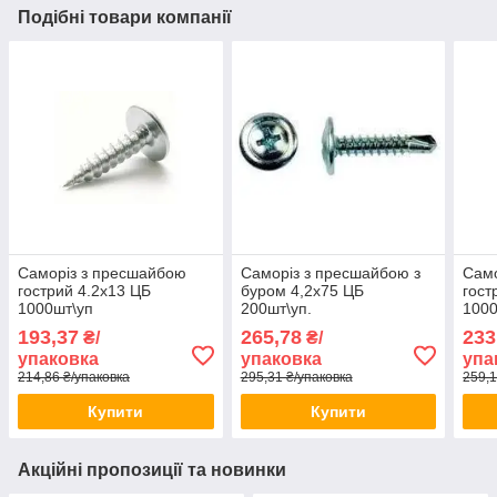
Подібні товари компанії
Саморіз з пресшайбою
Саморіз з пресшайбою з
Само
гострий 4.2х13 ЦБ
буром 4,2х75 ЦБ
гост
1000шт\уп
200шт\уп.
1000
193,37
265,78
233
₴/
₴/
упаковка
упаковка
упа
214,86 ₴/упаковка
295,31 ₴/упаковка
259,1
Купити
Купити
Акційні пропозиції та новинки