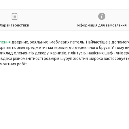
Характеристики
Інформація для замовлення
плення
дверних, рояльних і меблевих петель. Найчастіше з допомо
ріплять різні предмети і матеріали до дерев'яного бруса. У тому в
иклад елементів декору, карнизів, плінтусів, навісних шаф - уніве
вдяки різноманітності розмірів шуруп жовтий широко застосовуєть
емонтних робіт.