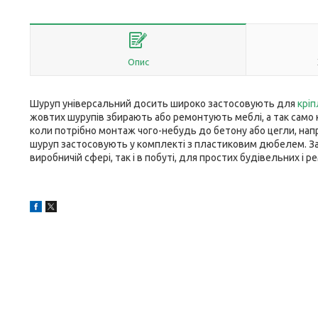
Опис
Шуруп універсальний досить широко застосовують для
крі
жовтих шурупів збирають або ремонтують меблі, а так само к
коли потрібно монтаж чого-небудь до бетону або цегли, напр
шуруп застосовують у комплекті з пластиковим дюбелем. За
виробничій сфері, так і в побуті, для простих будівельних і р