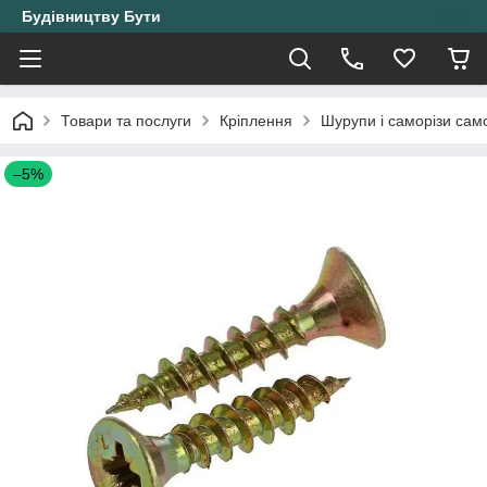
Будівництву Бути
Товари та послуги
Кріплення
Шурупи і саморізи само
–5%