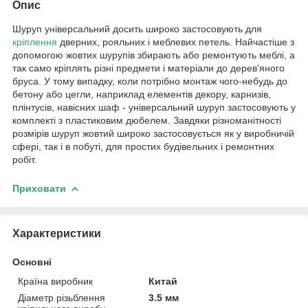
Опис
Шуруп універсальний досить широко застосовують для
кріплення
дверних, рояльних і меблевих петель. Найчастіше з
допомогою жовтих шурупів збирають або ремонтують меблі, а
так само кріплять різні предмети і матеріали до дерев'яного
бруса. У тому випадку, коли потрібно монтаж чого-небудь до
бетону або цегли, наприклад елементів декору, карнизів,
плінтусів, навісних шаф - універсальний шуруп застосовують у
комплекті з пластиковим дюбелем. Завдяки різноманітності
розмірів шуруп жовтий широко застосовується як у виробничій
сфері, так і в побуті, для простих будівельних і ремонтних
робіт.
Приховати
Характеристики
Основні
Країна виробник
Китай
Діаметр різьблення
3.5 мм