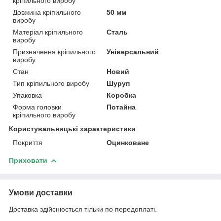
кріпильного виробу
Довжина кріпильного
50 мм
виробу
Матеріал кріпильного
Сталь
виробу
Призначення кріпильного
Універсальний
виробу
Стан
Новий
Тип кріпильного виробу
Шуруп
Упаковка
Коробка
Форма головки
Потайна
кріпильного виробу
Користувальницькі характеристики
Покриття
Оцинковане
Приховати
Умови доставки
Доставка здійснюється тільки по передоплаті.