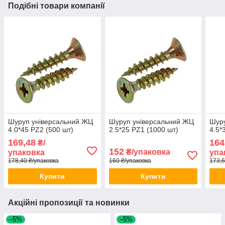
Подібні товари компанії
Шуруп універсальний ЖЦ
Шуруп універсальний ЖЦ
Шуру
4.0*45 PZ2 (500 шт)
2.5*25 PZ1 (1000 шт)
4.5*
169,48
164
₴/
152
₴/упаковка
упаковка
упа
178,40 ₴/упаковка
160 ₴/упаковка
173,6
Купити
Купити
Акційні пропозиції та новинки
–5%
–5%