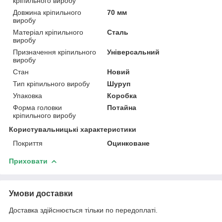
кріпильного виробу
Довжина кріпильного
70 мм
виробу
Матеріал кріпильного
Сталь
виробу
Призначення кріпильного
Універсальний
виробу
Стан
Новий
Тип кріпильного виробу
Шуруп
Упаковка
Коробка
Форма головки
Потайна
кріпильного виробу
Користувальницькі характеристики
Покриття
Оцинковане
Приховати
Умови доставки
Доставка здійснюється тільки по передоплаті.