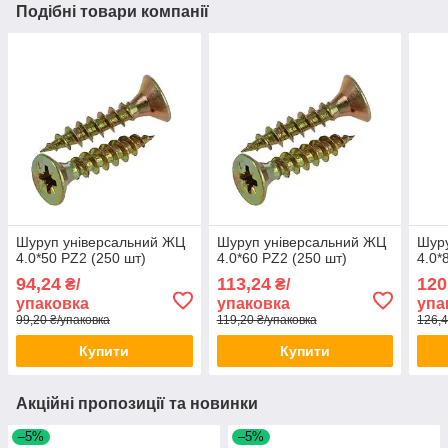
Подібні товари компанії
Шуруп універсальний ЖЦ
Шуруп універсальний ЖЦ
Шуру
4.0*50 PZ2 (250 шт)
4.0*60 PZ2 (250 шт)
4.0*
94,24
113,24
120
₴/
₴/
упаковка
упаковка
упа
99,20 ₴/упаковка
119,20 ₴/упаковка
126,4
Купити
Купити
Акційні пропозиції та новинки
–5%
–5%