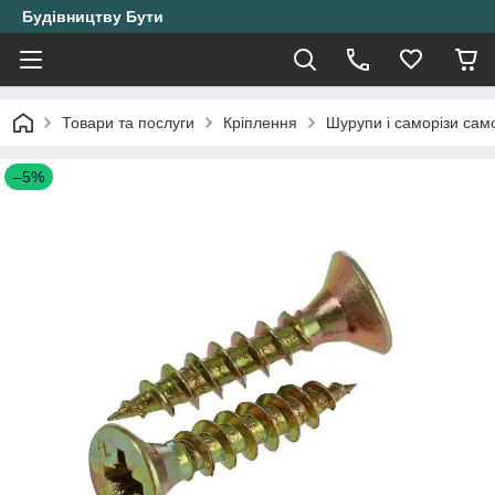
Будівництву Бути
Товари та послуги
Кріплення
Шурупи і саморізи само
–5%