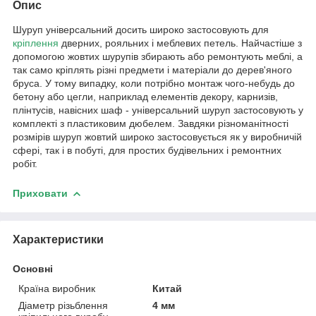
Опис
Шуруп універсальний досить широко застосовують для
кріплення
дверних, рояльних і меблевих петель. Найчастіше з
допомогою жовтих шурупів збирають або ремонтують меблі, а
так само кріплять різні предмети і матеріали до дерев'яного
бруса. У тому випадку, коли потрібно монтаж чого-небудь до
бетону або цегли, наприклад елементів декору, карнизів,
плінтусів, навісних шаф - універсальний шуруп застосовують у
комплекті з пластиковим дюбелем. Завдяки різноманітності
розмірів шуруп жовтий широко застосовується як у виробничій
сфері, так і в побуті, для простих будівельних і ремонтних
робіт.
Приховати
Характеристики
Основні
Країна виробник
Китай
Діаметр різьблення
4 мм