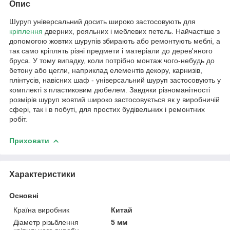
Опис
Шуруп універсальний досить широко застосовують для
кріплення
дверних, рояльних і меблевих петель. Найчастіше з
допомогою жовтих шурупів збирають або ремонтують меблі, а
так само кріплять різні предмети і матеріали до дерев'яного
бруса. У тому випадку, коли потрібно монтаж чого-небудь до
бетону або цегли, наприклад елементів декору, карнизів,
плінтусів, навісних шаф - універсальний шуруп застосовують у
комплекті з пластиковим дюбелем. Завдяки різноманітності
розмірів шуруп жовтий широко застосовується як у виробничій
сфері, так і в побуті, для простих будівельних і ремонтних
робіт.
Приховати
Характеристики
Основні
Країна виробник
Китай
Діаметр різьблення
5 мм