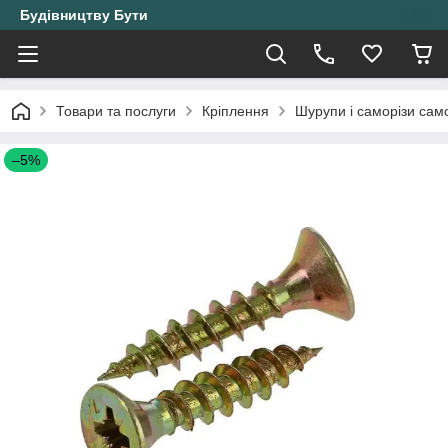
Будівництву Бути
Товари та послуги
Кріплення
Шурупи і саморізи само
–5%