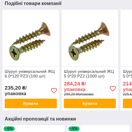
Подібні товари компанії
Шуруп універсальний ЖЦ
Шуруп універсальний ЖЦ
Шуру
6.0*120 PZ3 (100 шт)
5.0*20 PZ2 (1000 шт)
5.0*
284,24
214
₴/
235,20
₴/
упаковка
упа
упаковка
299,20 ₴/упаковка
225,6
Купити
Купити
Акційні пропозиції та новинки
–5%
–5%