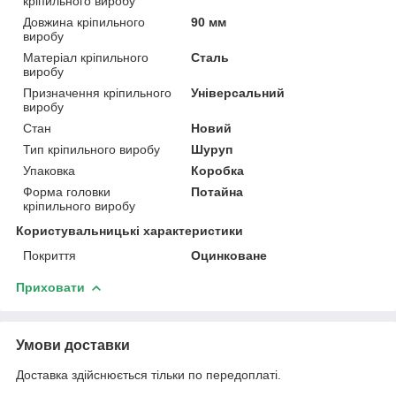
кріпильного виробу
Довжина кріпильного
90 мм
виробу
Матеріал кріпильного
Сталь
виробу
Призначення кріпильного
Універсальний
виробу
Стан
Новий
Тип кріпильного виробу
Шуруп
Упаковка
Коробка
Форма головки
Потайна
кріпильного виробу
Користувальницькі характеристики
Покриття
Оцинковане
Приховати
Умови доставки
Доставка здійснюється тільки по передоплаті.