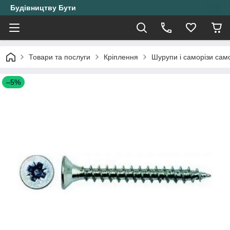
Будівництву Бути
Товари та послуги
Кріплення
Шурупи і саморізи само
–5%