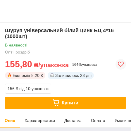
Шуруп універсальний білий цинк БЦ 4*16
(1000шт)
В наявності
Опт і роздріб
155,80
₴/упаковка
164 ₴/упаковка
Економія
8.20 ₴
Залишилось
23 дні
156 ₴
від 10 упаковок
Купити
Опис
Характеристики
Доставка
Оплата
Умови п