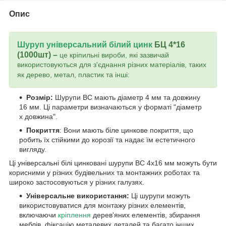
Опис
Шуруп універсальний білий цинк
БЦ 4*16
(1000шт) –
це кріпильні вироби, які зазвичай
використовуються для з'єднання різних матеріалів, таких
як дерево, метал, пластик та інші:
Розмір:
Шурупи BC мають діаметр 4 мм та довжину
16 мм. Ці параметри визначаються у форматі "діаметр
x довжина".
Покриття
: Вони мають біле цинкове покриття, що
робить їх стійкими до корозії та надає їм естетичного
вигляду.
Ці універсальні білі цинковані шурупи BC 4x16 мм можуть бути
корисними у різних будівельних та монтажних роботах та
широко застосовуються у різних галузях.
Універсальне використання:
Ці шурупи можуть
використовуватися для монтажу різних елементів,
включаючи
кріплення
дерев'яних елементів, збирання
меблів, фіксацію металевих деталей та багато інших