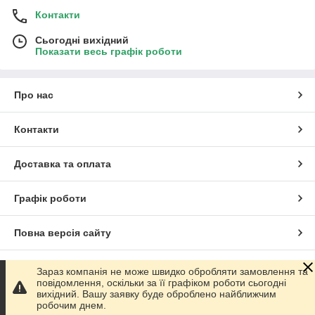
Контакти
Сьогодні вихідний
Показати весь графік роботи
Про нас
Контакти
Доставка та оплата
Графік роботи
Повна версія сайту
Сайт створено на маркетплейсі
Prom.ua
Зараз компанія не може швидко обробляти замовлення та
повідомлення, оскільки за її графіком роботи сьогодні
вихідний. Вашу заявку буде оброблено найближчим
Політика конфіденційності
робочим днем.