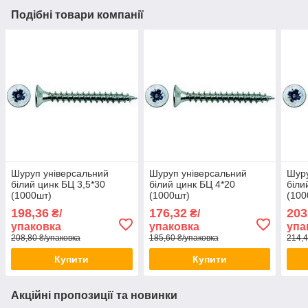
Подібні товари компанії
Шуруп універсальний
Шуруп універсальний
Шуру
білий цинк БЦ 3,5*30
білий цинк БЦ 4*20
біли
(1000шт)
(1000шт)
(100
198,36
176,32
203
₴/
₴/
упаковка
упаковка
упа
208,80 ₴/упаковка
185,60 ₴/упаковка
214,4
Купити
Купити
Акційні пропозиції та новинки