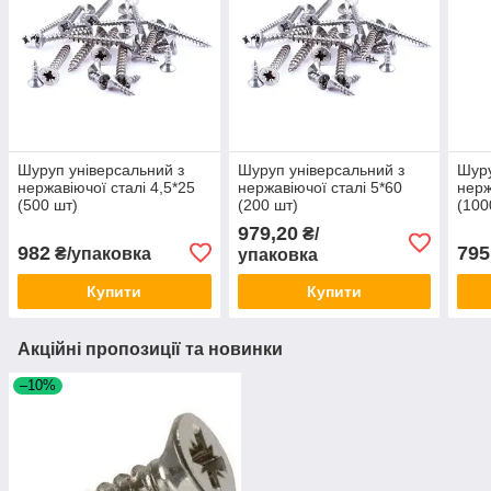
Шуруп універсальний з
Шуруп універсальний з
Шуру
нержавіючої сталі 4,5*25
нержавіючої сталі 5*60
нерж
(500 шт)
(200 шт)
(100
979,20
₴/
982
795
₴/упаковка
упаковка
Купити
Купити
Акційні пропозиції та новинки
–10%