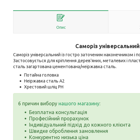
Опис
Саморіз універсальний 
Саморіз універсальний із гостро заточеним наконечником і 
Застосовується для кріплення дерев'яних, металевих і пла
сталь загартована цементована/неіржавка сталь.
Потайна головка
Неіржавка сталь А2
Хрестовий шліц РН
6 причин вибору
нашого магазину
:
Безплатна консультація
Професійний прорахунок
Індивідуальний підхід до кожного клієнта
Швидке оброблення замовлення
Конкурентно низька ціна