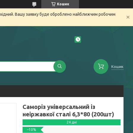
Кошик
вихідний. Вашу заявку буде оброблено найближчим робочим
Кошик
Саморіз універсальний із
неіржавкої сталі 6,3*80 (200шт)
24 дні
–10%