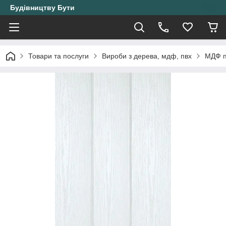
Будівництву Бути
Товари та послуги
Вироби з дерева, мдф, пвх
МДФ п