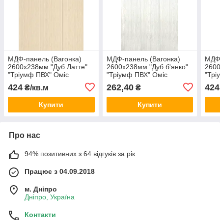
МДФ-панель (Вагонка)
МДФ-панель (Вагонка)
МДФ-
2600х238мм "Дуб Латте"
2600х238мм "Дуб б'янко"
2600
"Тріумф ПВХ" Оміс
"Тріумф ПВХ" Оміс
"Трі
424
262,40
424
₴/кв.м
₴
Купити
Купити
Про нас
94% позитивних з 64 відгуків за рік
Працює з 04.09.2018
м. Дніпро
Дніпро, Україна
Контакти