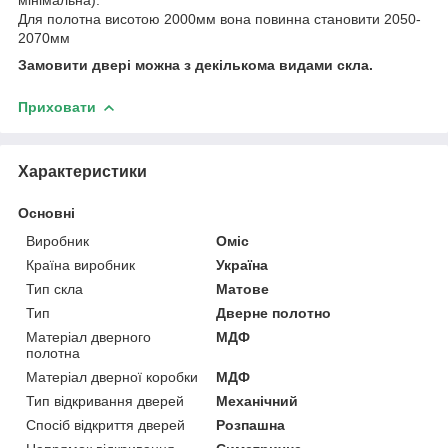
мінімальна):
Для полотна висотою 2000мм вона повинна становити 2050-
2070мм
Замовити двері можна з декількома видами скла.
Приховати
Характеристики
Основні
Виробник
Оміс
Країна виробник
Україна
Тип скла
Матове
Тип
Дверне полотно
Матеріал дверного
МДФ
полотна
Матеріал дверної коробки
МДФ
Тип відкривання дверей
Механічний
Спосіб відкриття дверей
Розпашна