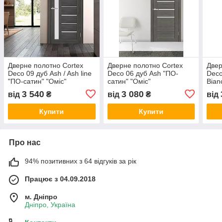
Дверне полотно Cortex
Дверне полотно Cortex
Двер
Deco 09 дуб Ash / Ash line
Deco 06 дуб Ash "ПО-
Deco
"ПО-сатин" "Оміс"
сатин" "Оміс"
Bian
"Омі
3 540
3 080
від
₴
від
₴
від
Купити
Купити
Про нас
94% позитивних з 64 відгуків за рік
Працює з 04.09.2018
м. Дніпро
Дніпро, Україна