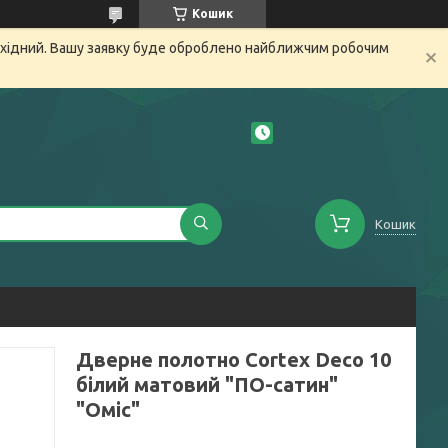
Кошик
вихідний. Вашу заявку буде оброблено найближчим робочим
Кошик
Дверне полотно Cortex Deco 10
білий матовий "ПО-сатин"
"Оміс"