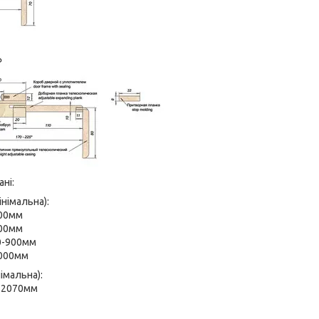
ні:
інімальна):
700мм
800мм
0-900мм
1000мм
німальна):
0-2070мм