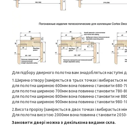
Для підбору дверного полотна вам знадобляться наступні да
1.Ширина отвору (заміряється в трьох точках і вибирається м
для полотна шириною 600мм вона повинна становити 680-
для полотна шириною 700мм вона повинна становити 780-
для полотна шириною 800мм вона повинна становити не 88
для полотна шириною 900мм вона повинна становити 980-
2.Висота прорізу (заміряється в двох точках і вибирається мі
Для полотна висотою 2000мм вона повинна становити 205
Замовити двері можна з декількома видами скла.