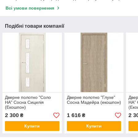
Всі умови повернення
Подібні товари компанії
Дверне полотно "Соло
Дверне полотно "Глухе"
Двер
НА" Сосна Сицилія
Сосна Мадейра (екошпон)
НА"
(Екошпон)
(Еко
2 300
1 616
2 3
₴
₴
Купити
Купити