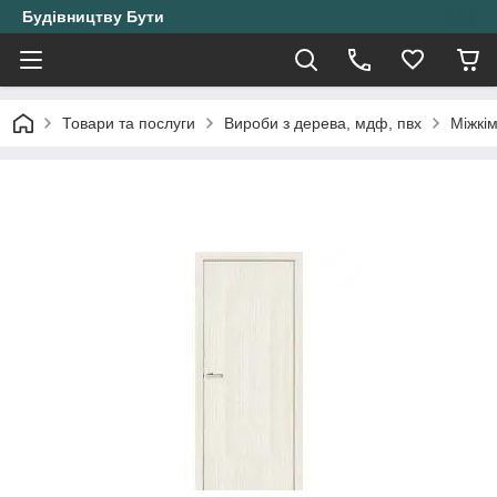
Будівництву Бути
Товари та послуги
Вироби з дерева, мдф, пвх
Міжкі