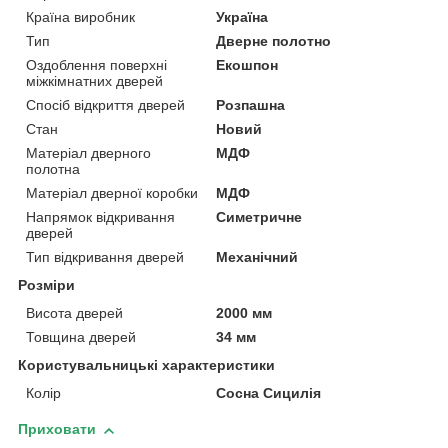
Країна виробник
Україна
Тип
Дверне полотно
Оздоблення поверхні
Екошпон
міжкімнатних дверей
Спосіб відкриття дверей
Розпашна
Стан
Новий
Матеріал дверного
МДФ
полотна
Матеріал дверної коробки
МДФ
Напрямок відкривання
Симетричне
дверей
Тип відкривання дверей
Механічний
Розміри
Висота дверей
2000 мм
Товщина дверей
34 мм
Користувальницькі характеристики
Колір
Сосна Сицилія
Приховати