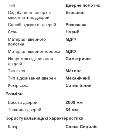
Тип
Дверне полотно
Оздоблення поверхні
Екошпон
міжкімнатних дверей
Спосіб відкриття дверей
Розпашна
Стан
Новий
Матеріал дверного
МДФ
полотна
Матеріал дверної коробки
МДФ
Напрямок відкривання
Симетричне
дверей
Тип скла
Матове
Тип відкривання дверей
Механічний
Колір скла
Сатин білий
Розміри
Висота дверей
2000 мм
Товщина дверей
34 мм
Користувальницькі характеристики
Колір
Сосна Сицилія