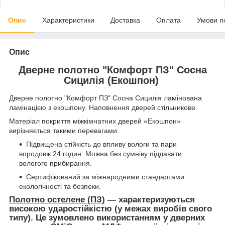
Опис
Характеристики
Доставка
Оплата
Умови п
Опис
Дверне полотно "Комфорт ПЗ" Сосна
Сицилія (Екошпон)
Дверне полотно "Комфорт ПЗ" Сосна Сицилія ламінована
ламінацією з екошпону. Наповнення дверей стільникове.
Матеріал покриття міжкімнатних дверей «Екошпон»
вирізняється такими перевагами:
Підвищена стійкість до впливу вологи та пари
впродовж 24 годин. Можна без сумніву піддавати
вологого прибирання.
Сертифікований за міжнародними стандартами
екологічності та безпеки.
Полотно остелене (ПЗ)
— характеризуються
високою ударостійкістю (у межах виробів свого
типу). Це зумовлено використанням у дверних