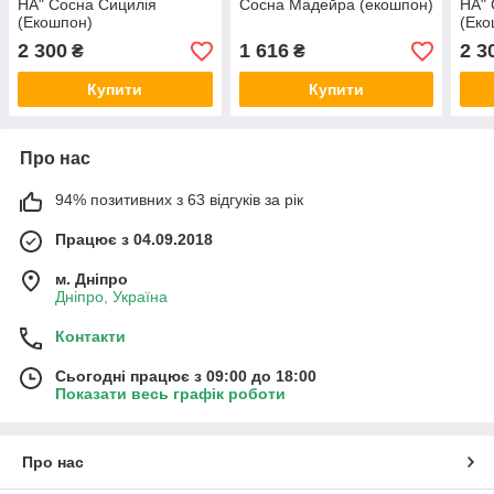
НА" Сосна Сицилія
Сосна Мадейра (екошпон)
НА"
(Екошпон)
(Еко
2 300
1 616
2 3
₴
₴
Купити
Купити
Про нас
94% позитивних з 63 відгуків за рік
Працює з 04.09.2018
м. Дніпро
Дніпро, Україна
Контакти
Сьогодні працює з 09:00 до 18:00
Показати весь графік роботи
Про нас