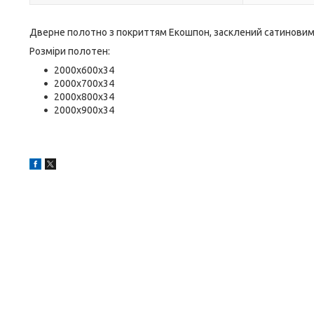
Дверне полотно з покриттям Екошпон, засклений сатинови
Розміри полотен:
2000х600х34
2000х700х34
2000х800х34
2000х900х34