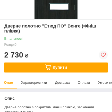
Дверне полотно "Етюд ПО" Венге (Фініш
плівка)
В наявності
Роздріб
2 730
₴
Купити
Опис
Характеристики
Доставка
Оплата
Умови п
Опис
Дверне полотно з покриттям Фініш плівкою, засклений
сатиновим склом