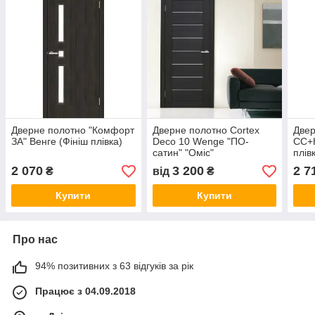
Дверне полотно "Комфорт
Дверне полотно Cortex
Двер
ЗА" Венге (Фініш плівка)
Deco 10 Wenge "ПО-
СС+К
сатин" "Оміс"
плів
2 070
3 200
2 7
₴
від
₴
Купити
Купити
Про нас
94% позитивних з 63 відгуків за рік
Працює з 04.09.2018