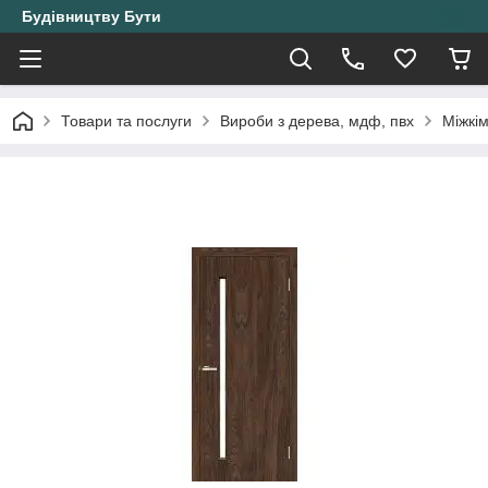
Будівництву Бути
Товари та послуги
Вироби з дерева, мдф, пвх
Міжкі