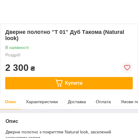
Дверне полотно "Т 01" Дуб Такома (Natural
look)
В наявності
Роздріб
2 300
₴
Купити
Опис
Характеристики
Доставка
Оплата
Умови п
Опис
Дверне полотно з покриттям Natural look, засклений
сатиновим склом