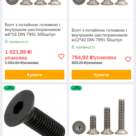
Болт з потайною головкою і
внутрішнім шестигранником
Болт з потайною головкою і
м6*16 DIN 7991 500шт/уп
внутрішнім шестигранником
м12*40 DIN 7991 50шт/уп
В наявності
В наявності
1 021,99
₴/
784,92
₴/упаковка
упаковка
1 053,60 ₴/упаковка
809,20 ₴/упаковка
Купити
Купити
–3%
–3%