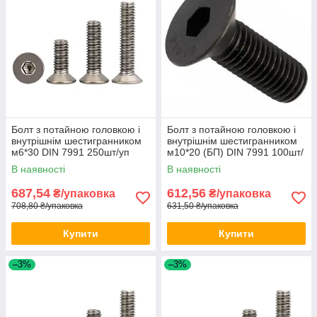
Болт з потайною головкою і
Болт з потайною головкою і
внутрішнім шестигранником
внутрішнім шестигранником
м6*30 DIN 7991 250шт/уп
м10*20 (БП) DIN 7991 100шт/
уп
В наявності
В наявності
687,54
612,56
₴/упаковка
₴/упаковка
708,80 ₴/упаковка
631,50 ₴/упаковка
Купити
Купити
–3%
–3%