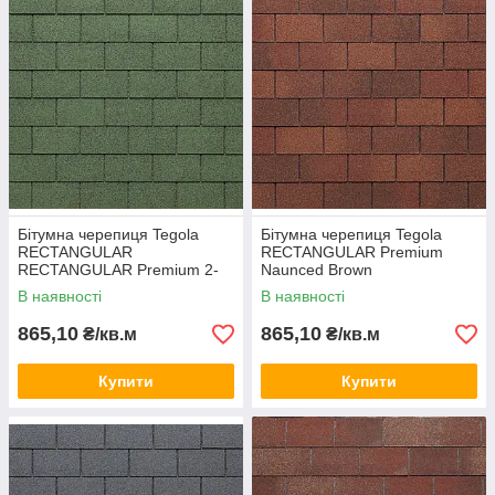
Форма нарізки б
ітумної черепиці Tegola RECTANGULAR
Premium - Прямокутний (Цегла)
Гнучка черепиця Tegola RECTANGULAR Premium
випускається в кольорах:
Бітумна черепиця Tegola
Бітумна черепиця Tegola
RECTANGULAR
RECTANGULAR Premium
RECTANGULAR Premium 2-
Naunced Brown
tone Green
В наявності
В наявності
865,10
865,10
₴/кв.м
₴/кв.м
Купити
Купити