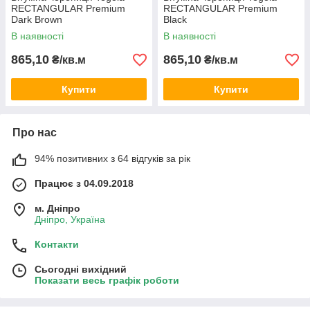
RECTANGULAR Premium
RECTANGULAR Premium
Dark Brown
Black
В наявності
В наявності
865,10
865,10
₴/кв.м
₴/кв.м
Premium Rectangular Dark Grey
Купити
Купити
Про нас
94% позитивних з 64 відгуків за рік
Працює з 04.09.2018
м. Дніпро
Дніпро, Україна
Контакти
Premium Rectangular Slate Grey
Сьогодні вихідний
Показати весь графік роботи