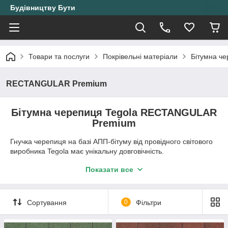
Будівництву Бути
Товари та послуги
Покрівельні матеріали
Бітумна ч
RECTANGULAR Premium
Бітумна черепиця Tegola RECTANGULAR
Premium
Гнучка черепиця на базі АПП-бітуму від провідного світового
виробника Tegola має унікальну довговічність.
Простота є синонімом стилю, коли говорить про Premium
Показати все
Rectangular. Історична бітумна черепиця прямокутної форми
залишається актуальною.
Сортування
0
Фільтри