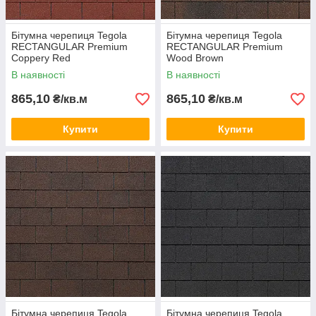
Бітумна черепиця Tegola
Бітумна черепиця Tegola
RECTANGULAR Premium
RECTANGULAR Premium
Coppery Red
Wood Brown
В наявності
В наявності
865,10
865,10
₴/кв.м
₴/кв.м
Купити
Купити
Premium Rectangular Dark Brown
Бітумна черепиця Tegola
Бітумна черепиця Tegola