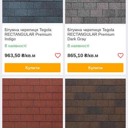
Бітумна черепиця Tegola
Бітумна черепиця Tegola
RECTANGULAR Premium
RECTANGULAR Premium
Premium Rectangular Naunced Brown
Indigo
Dark Gray
В наявності
В наявності
963,50
865,10
₴/кв.м
₴/кв.м
Купити
Купити
Premium Rectangular Wood Brown