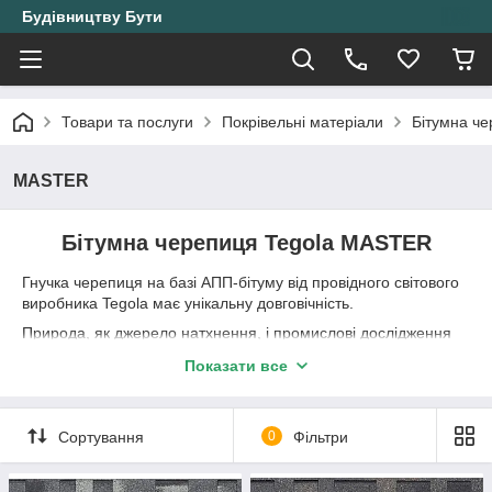
Будівництву Бути
Товари та послуги
Покрівельні матеріали
Бітумна ч
MASTER
Бітумна черепиця Tegola MASTER
Гнучка черепиця на базі АПП-бітуму від провідного світового
виробника Tegola має унікальну довговічність.
Природа, як джерело натхнення, і промислові дослідження
співіснують в черепиці Master, яка гарантує довговічність і
Показати все
високу ефективність. Якісні матеріали, поєднання шарів, що
перекриваються, і ретельно підібрані колірні відтінки
дозволяють створювати покрівлі з природним виглядом і
Сортування
0
Фільтри
ідеальною гідроізоляцією.