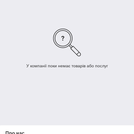
3. Скловолокно високої якості
4. Захисний шар з піщаним посипанням
5. Поліетиленова плівка для захисту клеючого шару
Варіанти нарізки та кольорів бітумної
черепиці
"SweetOnDale":
У компанії поки немає товарів або послуг
Серія Балтика
Форма нарізки – "Гексогонал" (Соната, Мозаїка, Соти,
Рубин), размір одного елемента 1000х320 мм
Про нас