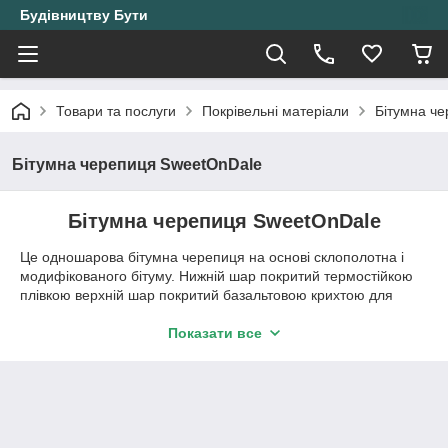
Будівництву Бути
Товари та послуги
Покрівельні матеріали
Бітумна ч
Бітумна черепиця SweetOnDale
Бітумна черепиця SweetOnDale
Це одношарова бітумна черепиця на основі склополотна і
модифікованого бітуму. Нижній шар покритий термостійкою
плівкою верхній шар покритий базальтовою крихтою для
захисту від атмосферних впливів.
Показати все
Структура бітумної черепиці
"SweetOnDale" серія "Балтика":
1. Посипка з натурального каменю, для захисту бітумної
черепиці від атмосферних явищ
2. Окислений модифікований бітум